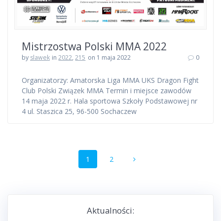
Mistrzostwa Polski MMA 2022
by
slawek
in
2022
,
215
on 1 maja 2022
0
Organizatorzy: Amatorska Liga MMA UKS Dragon Fight
Club Polski Związek MMA Termin i miejsce zawodów
14 maja 2022 r. Hala sportowa Szkoły Podstawowej nr
4 ul. Staszica 25, 96-500 Sochaczew
Nawigacja
Strona
Strona
1
2
po
wpisach
Aktualności: