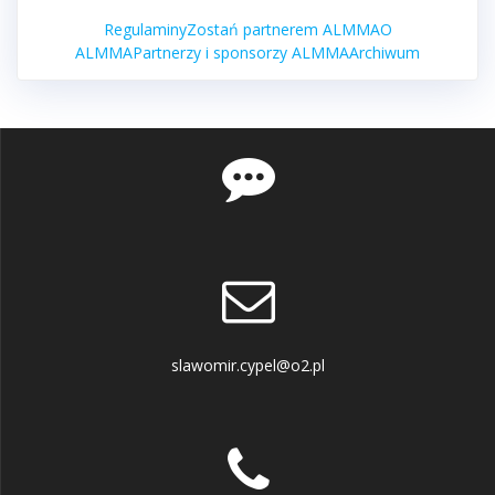
Regulaminy
Zostań partnerem ALMMA
O
ALMMA
Partnerzy i sponsorzy ALMMA
Archiwum
slawomir.cypel@o2.pl