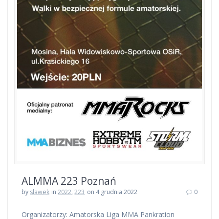
ALMMA 223 Poznań
by
slawek
in
2022
,
223
on 4 grudnia 2022
0
Organizatorzy: Amatorska Liga MMA Pankration