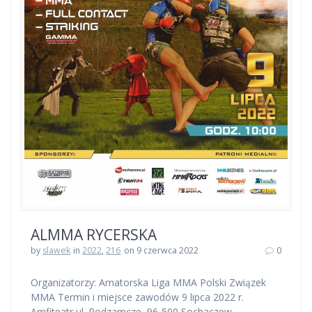
ALMMA RYCERSKA
by
slawek
in
2022
,
216
on 9 czerwca 2022
0
Organizatorzy: Amatorska Liga MMA Polski Związek
MMA Termin i miejsce zawodów 9 lipca 2022 r.
Amfiteatr ul. Podzamcze, 96-500 Sochaczew