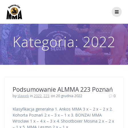
Przejdź
do
treści
Kategoria:
2022
Podsumowanie ALMMA 223 Poznań
by
slawek
in
2022
,
223
on 20 grudnia 2022
0
Klasyfikacja generalna 1. Ankos MMA 3 x – 2 x – 2 x 2.
Kohorta Poznań 2 x – 3 x – 1 x 3. BONZAI MMA
Wrocław 1 x – 4 x – 3 x 4. Shootboxer Mosina 2 x – 2 x
– 1 x 5. MMA Leszno 2 x – 1 x…