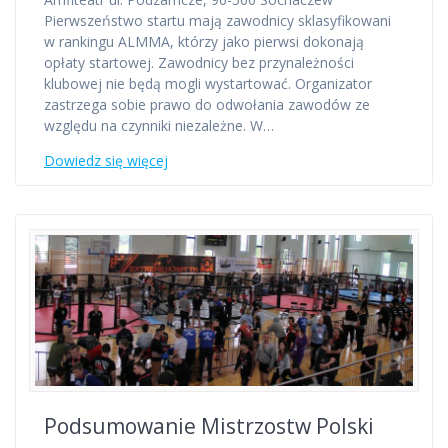
Pierwszeństwo startu mają zawodnicy sklasyfikowani
w rankingu ALMMA, którzy jako pierwsi dokonają
opłaty startowej. Zawodnicy bez przynależności
klubowej nie będą mogli wystartować. Organizator
zastrzega sobie prawo do odwołania zawodów ze
względu na czynniki niezależne. W…
Dowiedz się więcej
Podsumowanie Mistrzostw Polski