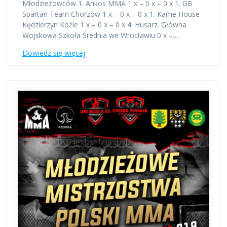
Młodzieżowców 1. Ankos MMA 1 x – 0 x – 0 x 1. GB
Spartan Team Chorzów 1 x – 0 x – 0 x 1. Kame House
Kędzierzyn Koźle 1 x – 0 x – 0 x 4. Husarz. Ģłówna
Wojskowa Szkoła Średnia we Wrocławiu 0 x –…
Dowiedz się więcej