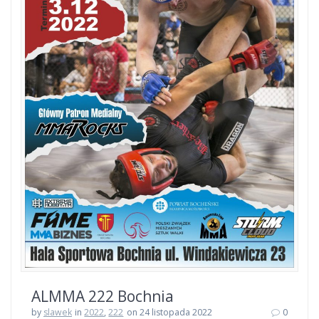
ALMMA 222 Bochnia
by
slawek
in
2022
,
222
on 24 listopada 2022
0