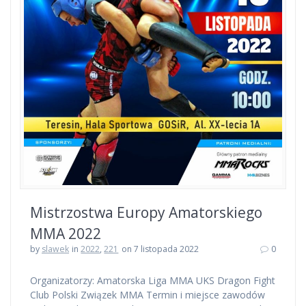
Mistrzostwa Europy Amatorskiego
MMA 2022
by
slawek
in
2022
,
221
on 7 listopada 2022
0
Organizatorzy: Amatorska Liga MMA UKS Dragon Fight
Club Polski Związek MMA Termin i miejsce zawodów