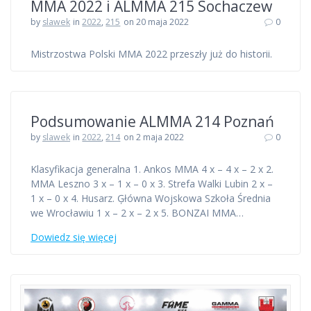
MMA 2022 i ALMMA 215 Sochaczew
by
slawek
in
2022
,
215
on 20 maja 2022
0
Mistrzostwa Polski MMA 2022 przeszły już do historii.
Podsumowanie ALMMA 214 Poznań
by
slawek
in
2022
,
214
on 2 maja 2022
0
Klasyfikacja generalna 1. Ankos MMA 4 x – 4 x – 2 x 2.
MMA Leszno 3 x – 1 x – 0 x 3. Strefa Walki Lubin 2 x –
1 x – 0 x 4. Husarz. Ģłówna Wojskowa Szkoła Średnia
we Wrocławiu 1 x – 2 x – 2 x 5. BONZAI MMA…
Dowiedz się więcej