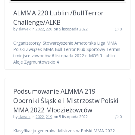
ALMMA 220 Lublin /BullTerror
Challenge/ALKB
by
slawek
in
2022
,
220
on 5 listopada 2022
0
Organizatorzy: Stowarzyszenie Amatorska Liga MMA
Polski Związek MMA Bull Terror Klub Sportowy Termin
i miejsce zawodów 6 listopada 2022 r. MOSiR Lublin
Aleje Zygmuntowskie 4
Podsumowanie ALMMA 219
Oborniki Śląskie i Mistrzostw Polski
MMA 2022 Młodzieżowców
by
slawek
in
2022
,
219
on 5 listopada 2022
0
Klasyfikacja generalna Mistrzostw Polski MMA 2022