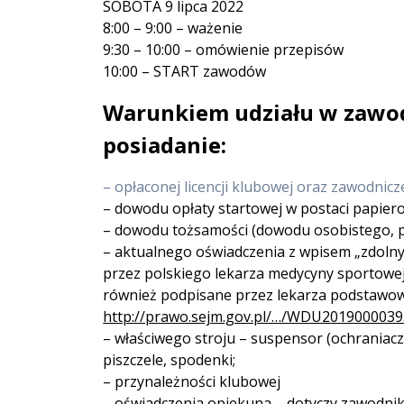
SOBOTA 9 lipca 2022
8:00 – 9:00 – ważenie
9:30 – 10:00 – omówienie przepisów
10:00 – START zawodów
Warunkiem udziału w zawo
posiadanie:
– opłaconej licencji klubowej oraz zawodnicz
– dowodu opłaty startowej w postaci papier
– dowodu tożsamości (dowodu osobistego, pa
– aktualnego oświadczenia z wpisem „zdoln
przez polskiego lekarza medycyny sportowej
również podpisane przez lekarza podstawow
http://prawo.sejm.gov.pl/…/WDU201900003
– właściwego stroju – suspensor (ochraniacz 
piszczele, spodenki;
– przynależności klubowej
– oświadczenia opiekuna – dotyczy zawodnikó