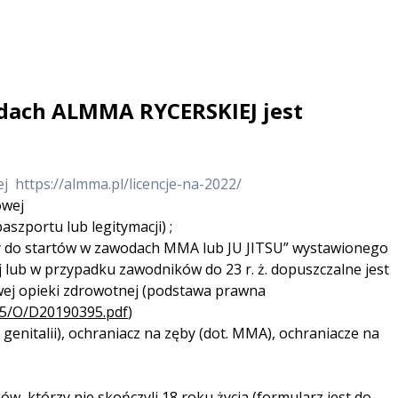
dach ALMMA RYCERSKIEJ jest
ej https://almma.pl/licencje-na-2022/
owej
szportu lub legitymacji) ;
y do startów w zawodach MMA lub JU JITSU” wystawionego
 lub w przypadku zawodników do 23 r. ż. dopuszczalne jest
ej opieki zdrowotnej (podstawa prawna
95/O/D20190395.pdf
)
genitalii), ochraniacz na zęby (dot. MMA), ochraniacze na
w, którzy nie skończyli 18 roku życia (formularz jest do