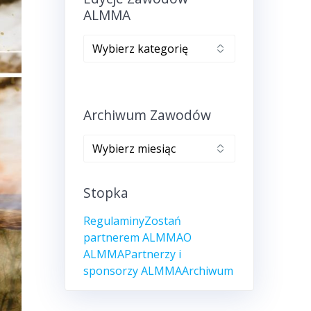
ALMMA
Edycje
zawodów
ALMMA
Archiwum Zawodów
Archiwum
zawodów
Stopka
Regulaminy
Zostań
partnerem ALMMA
O
ALMMA
Partnerzy i
sponsorzy ALMMA
Archiwum