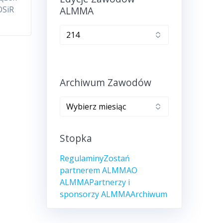
ALMMA
OSiR
Edycje
zawodów
ALMMA
Archiwum Zawodów
Archiwum
zawodów
Stopka
Regulaminy
Zostań
partnerem ALMMA
O
ALMMA
Partnerzy i
sponsorzy ALMMA
Archiwum