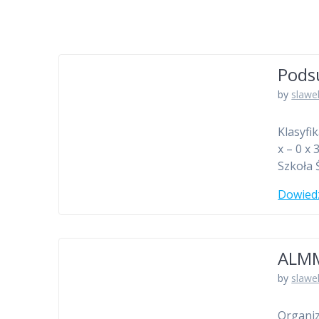
Pods
by
slawe
Klasyfi
x – 0 x
Szkoła 
Dowiedz
ALMM
by
slawe
Organiz