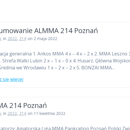
umowanie ALMMA 214 Poznań
k
in
2022
,
214
on 2 maja 2022
kacja generalna 1. Ankos MMA 4 x – 4 x – 2 x 2. MMA Leszno 3
 3. Strefa Walki Lubin 2 x – 1 x – 0 x 4. Husarz. Ģłówna Wojsk
Średnia we Wrocławiu 1 x – 2 x – 2 x 5. BONZAI MMA…
 się więcej
A 214 Poznań
k
in
2022
,
214
on 11 kwietnia 2022
atorzy: Amatorska Liga MMA Pankration Poznań Polski Zw