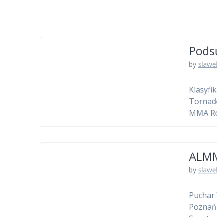
Pods
by
slawe
Klasyfi
Tornad
MMA R
ALMM
by
slawe
Puchar 
Poznań 