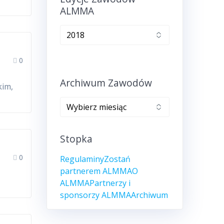
ALMMA
Edycje
zawodów
ALMMA
0
Archiwum Zawodów
kim,
.
Archiwum
zawodów
Stopka
0
Regulaminy
Zostań
partnerem ALMMA
O
ALMMA
Partnerzy i
sponsorzy ALMMA
Archiwum