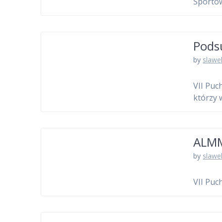
Sportow
Pods
by
slawe
VII Puc
którzy 
ALMM
by
slawe
VII Puc