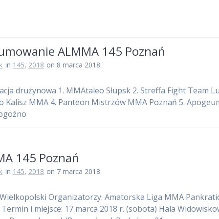
umowanie ALMMA 145 Poznań
k
in
145
,
2018
on 8 marca 2018
kacja drużynowa 1. MMAtaleo Słupsk 2. Streffa Fight Team Lu
o Kalisz MMA 4. Panteon Mistrzów MMA Poznań 5. Apogeu
ogoźno
A 145 Poznań
k
in
145
,
2018
on 7 marca 2018
Wielkopolski Organizatorzy: Amatorska Liga MMA Pankrati
Termin i miejsce: 17 marca 2018 r. (sobota) Hala Widowisk