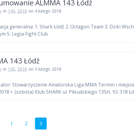
umowanie ALMMA 143 Łódź
k
in
143
,
2018
on 4 lutego 2018
kacja generalna: 1. Shark Łódź 2. Octagon Team 3. Dziki Wsch
m 5. Legia Fight Club
A 143 Łódź
k
in
143
,
2018
on 3 lutego 2018
ator: Stowarzyszenie Amatorska Liga MMA Termin i miejsce
2018 r. (sobota) Klub SHARK ul. Piłsudskiego 135H, 92-318 Ł
Strona
Strona
Strona
1
2
3