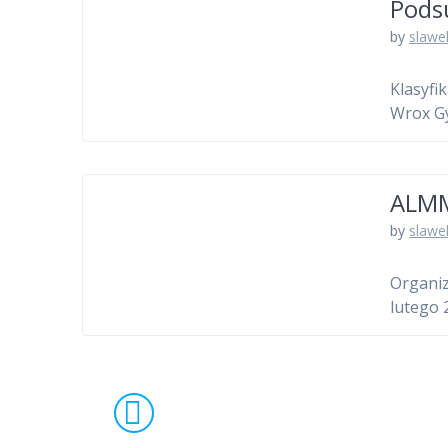
Pods
by
slawe
Klasyfi
Wrox Gy
ALMM
by
slawe
Organiz
lutego 
Nawigacja
po