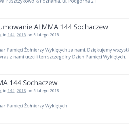
a Puszczykowo k/Poznania, ul. Podgórna 21
umowanie ALMMA 144 Sochaczew
k
in
144
,
2018
on 6 lutego 2018
har Pamięci Żołnierzy Wyklętych za nami. Dziękujemy wszyst
wraz z nami uczcili ten szczególny Dzień Pamięci Wyklętych
A 144 Sochaczew
k
in
144
,
2018
on 5 lutego 2018
har Pamięci Żołnierzy Wyklętych