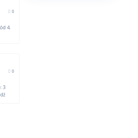
0
ód 4.
0
: 3
ódź