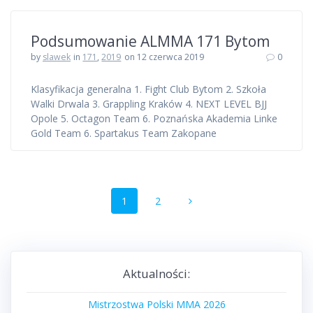
Podsumowanie ALMMA 171 Bytom
by
slawek
in
171
,
2019
on 12 czerwca 2019
0
Klasyfikacja generalna 1. Fight Club Bytom 2. Szkoła
Walki Drwala 3. Grappling Kraków 4. NEXT LEVEL BJJ
Opole 5. Octagon Team 6. Poznańska Akademia Linke
Gold Team 6. Spartakus Team Zakopane
Nawigacja
Strona
Strona
1
2
po
wpisach
Aktualności:
Mistrzostwa Polski MMA 2026