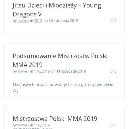
Jitsu Dzieci i Młodzieży – Young
Dragons V
by
slawek
in
2019
on 16 listopada 2019
0
Podsumowanie Mistrzostw Polski
MMA 2019
by
slawek
in
176
,
2019
on 11 listopada 2019
0
Na naszych oczach powstaje historia, którą tworzycie
Wy.
Mistrzostwa Polski MMA 2019
by
slawek
in
176
,
2019
0