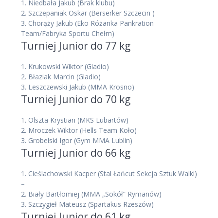
1.
Niedbała Jakub
(Brak klubu)
2.
Szczepaniak Oskar
(Berserker Szczecin )
3.
Chorąży Jakub
(Eko Różanka Pankration
Team/Fabryka Sportu Chełm)
Turniej Junior do 77 kg
1.
Krukowski Wiktor
(Gladio)
2.
Błaziak Marcin
(Gladio)
3.
Leszczewski Jakub
(MMA Krosno)
Turniej Junior do 70 kg
1.
Olszta Krystian
(MKS Lubartów)
2.
Mroczek Wiktor
(Hells Team Koło)
3.
Grobelski Igor
(Gym MMA Lublin)
Turniej Junior do 66 kg
1.
Cieślachowski Kacper
(Stal Łańcut Sekcja Sztuk Walki)
–
2.
Biały Bartłomiej
(MMA „Sokół” Rymanów)
3.
Szczygieł Mateusz
(Spartakus Rzeszów)
Turniej Junior do 61 kg