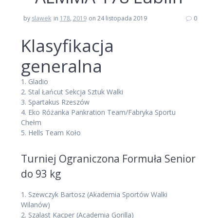
by
slawek
in
178
,
2019
on 24 listopada 2019
0
Klasyfikacja
generalna
1.
Gladio
2.
Stal Łańcut Sekcja Sztuk Walki
3.
Spartakus Rzeszów
4.
Eko Różanka Pankration Team/Fabryka Sportu
Chełm
5.
Hells Team Koło
Turniej Ograniczona Formuła Senior
do 93 kg
1.
Szewczyk Bartosz
(Akademia Sportów Walki
Wilanów)
2.
Szalast Kacper
(Academia Gorilla)