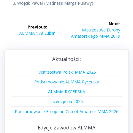
3. Wójcik Paweł (Madness Marga Puławy)
Nawigacja
Next:
Previous:
wpisu
Next
Mistrzostwa Europy
Previous
ALMMA 178 Lublin
post:
Amatorskiego MMA 2019
post:
Aktualności:
Mistrzostwa Polski MMA 2026
Podsumowanie ALMMA Rycerska
ALMMA RYCERSKA
Licencje na 2026
Podsumowanie European Cup of Amateur MMA 2026
Edycje Zawodów ALMMA