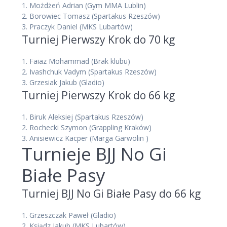
1.
Możdżeń Adrian
(Gym MMA Lublin)
2.
Borowiec Tomasz
(Spartakus Rzeszów)
3.
Praczyk Daniel
(MKS Lubartów)
Turniej Pierwszy Krok do 70 kg
1.
Faiaz Mohammad
(Brak klubu)
2.
Ivashchuk Vadym
(Spartakus Rzeszów)
3.
Grzesiak Jakub
(Gladio)
Turniej Pierwszy Krok do 66 kg
1.
Biruk Aleksiej
(Spartakus Rzeszów)
2.
Rochecki Szymon
(Grappling Kraków)
3.
Anisiewicz Kacper
(Marga Garwolin )
Turnieje BJJ No Gi
Białe Pasy
Turniej BJJ No Gi Białe Pasy do 66 kg
1. Grzeszczak Paweł (Gladio)
2. Ksiądz Jakub (MKS Lubartów)