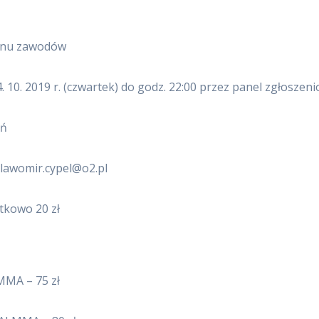
minu zawodów
. 10. 2019 r. (czwartek) do godz. 22:00 przez panel zgłoszen
ań
slawomir.cypel@o2.pl
atkowo 20 zł
MMA – 75 zł