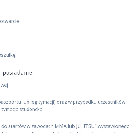
 otwarcie
szulkę.
 posiadanie:
owej
aszportu lub legitymacji) oraz w przypadku uczestników
gitymacja studencka
y do startów w zawodach MMA lub JU JITSU” wystawionego