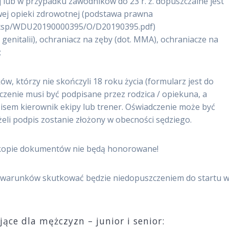
 lub w przypadku zawodników do 23 r. ż. dopuszczalne jest
ej opieki zdrowotnej (podstawa prawna
ad.xsp/WDU20190000395/O/D20190395.pdf)
genitalii), ochraniacz na zęby (dot. MMA), ochraniacze na
;
w, którzy nie skończyli 18 roku życia (formularz jest do
czenie musi być podpisane przez rodzica / opiekuna, a
sem kierownik ekipy lub trener. Oświadczenie może być
żeli podpis zostanie złożony w obecności sędziego.
i kopie dokumentów nie będą honorowane!
h warunków skutkować będzie niedopuszczeniem do startu 
e dla mężczyzn – junior i senior: