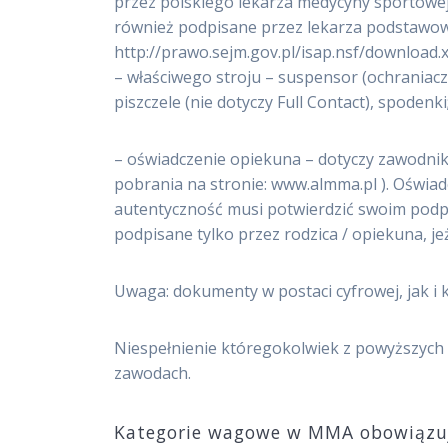
przez polskiego lekarza medycyny sportowej
również podpisane przez lekarza podstawow
http://prawo.sejm.gov.pl/isap.nsf/downlo
– właściwego stroju – suspensor (ochraniacz 
piszczele (nie dotyczy Full Contact), spodenki
– oświadczenie opiekuna – dotyczy zawodnikó
pobrania na stronie: www.almma.pl ). Oświad
autentyczność musi potwierdzić swoim podpi
podpisane tylko przez rodzica / opiekuna, je
Uwaga: dokumenty w postaci cyfrowej, jak 
Niespełnienie któregokolwiek z powyższyc
zawodach.
Kategorie wagowe w MMA obowiązując