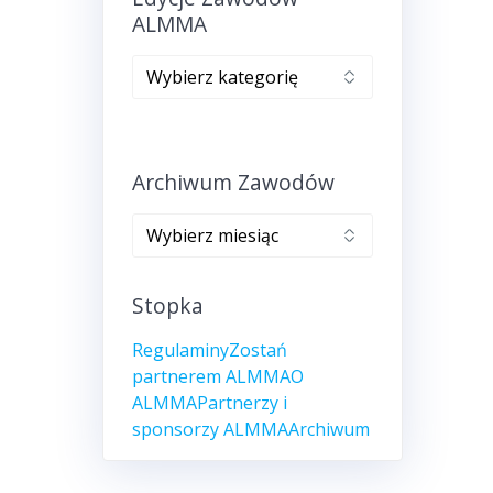
ALMMA
Edycje
zawodów
ALMMA
Archiwum Zawodów
Archiwum
zawodów
Stopka
Regulaminy
Zostań
partnerem ALMMA
O
ALMMA
Partnerzy i
sponsorzy ALMMA
Archiwum