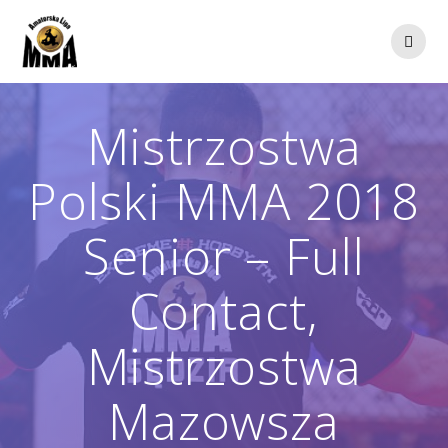
Przejdź
do
treści
Mistrzostwa
Polski MMA 2018
Senior – Full
Contact,
Mistrzostwa
Mazowsza