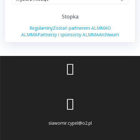
zawodów
Stopka
Regulaminy
Zostań partnerem ALMMA
O
ALMMA
Partnerzy i sponsorzy ALMMA
Archiwum
slawomir.cypel@o2.pl