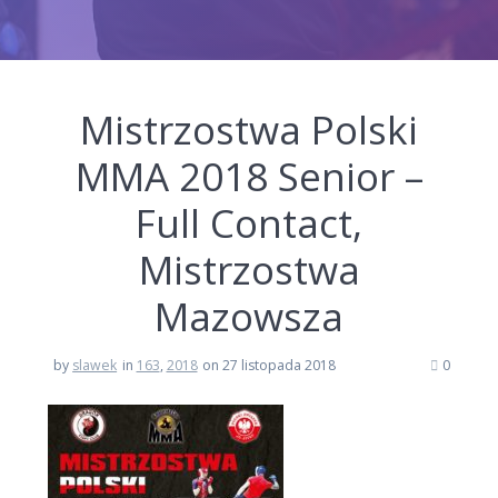
Mistrzostwa Polski
MMA 2018 Senior –
Full Contact,
Mistrzostwa
Mazowsza
by
slawek
in
163
,
2018
on 27 listopada 2018
0