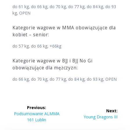
do 61 kg, do 66 kg, do 70 kg, do 77 kg, do 84 kg, do 93
kg, OPEN
Kategorie wagowe w MMA obowiązujące dla
kobiet – senior:
do 57 kg, do 66 kg, +66kg
Kategorie wagowe w BJJ i BJJ No Gi
obowiązujące dla mężczyzn:
do 66 kg, do 70 kg, do 77 kg, do 84 kg, do 93 kg, OPEN
Nawigacja
Previous:
Next:
wpisu
Previous
Podsumowanie ALMMA
Next
Young Dragons III
post:
161 Lublin
post: