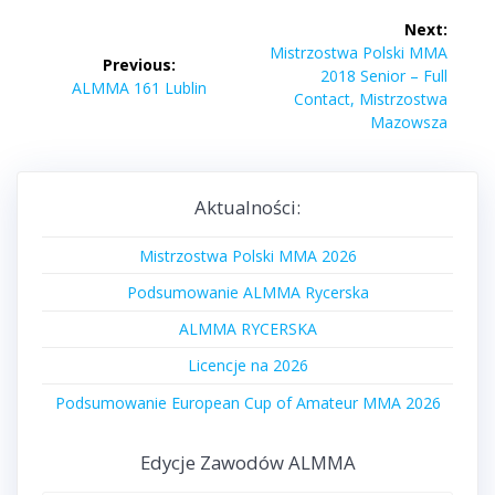
Nawigacja
Next:
wpisu
Next
Mistrzostwa Polski MMA
Previous:
post:
2018 Senior – Full
Previous
ALMMA 161 Lublin
Contact, Mistrzostwa
post:
Mazowsza
Aktualności:
Mistrzostwa Polski MMA 2026
Podsumowanie ALMMA Rycerska
ALMMA RYCERSKA
Licencje na 2026
Podsumowanie European Cup of Amateur MMA 2026
Edycje Zawodów ALMMA