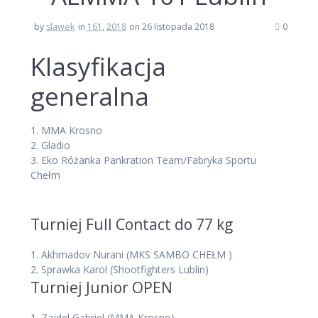
by
slawek
in
161
,
2018
on 26 listopada 2018
0
Klasyfikacja
generalna
1.
MMA Krosno
2.
Gladio
3.
Eko Różanka Pankration Team/Fabryka Sportu
Chełm
Turniej Full Contact do 77 kg
1.
Akhmadov Nurani
(MKS SAMBO CHEŁM )
2.
Sprawka Karol
(Shootfighters Lublin)
Turniej Junior OPEN
1.
Zajdel Gabriel
(MMA Krosno)