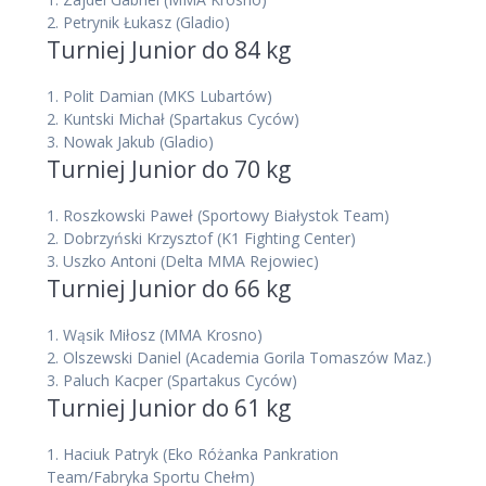
2.
Petrynik Łukasz
(Gladio)
Turniej Junior do 84 kg
1.
Polit Damian
(MKS Lubartów)
2.
Kuntski Michał
(Spartakus Cyców)
3.
Nowak Jakub
(Gladio)
Turniej Junior do 70 kg
1.
Roszkowski Paweł
(Sportowy Białystok Team)
2.
Dobrzyński Krzysztof
(K1 Fighting Center)
3.
Uszko Antoni
(Delta MMA Rejowiec)
Turniej Junior do 66 kg
1.
Wąsik Miłosz
(MMA Krosno)
2.
Olszewski Daniel
(Academia Gorila Tomaszów Maz.)
3.
Paluch Kacper
(Spartakus Cyców)
Turniej Junior do 61 kg
1.
Haciuk Patryk
(Eko Różanka Pankration
Team/Fabryka Sportu Chełm)