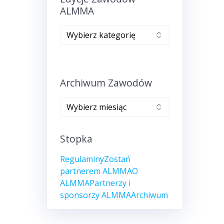
ALMMA
Edycje
zawodów
ALMMA
Archiwum Zawodów
Archiwum
zawodów
Stopka
Regulaminy
Zostań
partnerem ALMMA
O
ALMMA
Partnerzy i
sponsorzy ALMMA
Archiwum