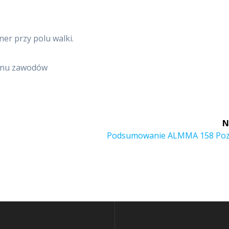
er przy polu walki.
minu zawodów
N
Next
Podsumowanie ALMMA 158 Po
post: