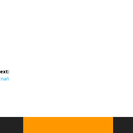
ext:
znań