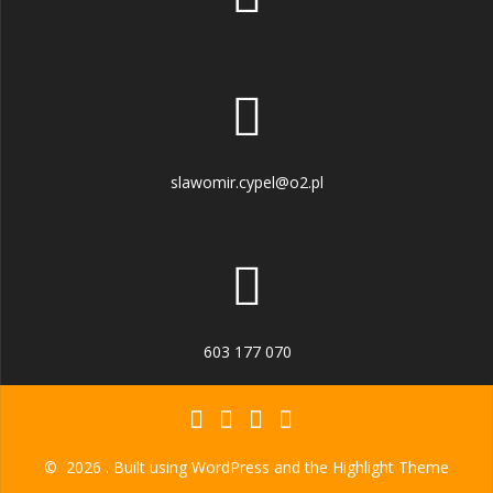
slawomir.cypel@o2.pl
603 177 070
© 2026 . Built using WordPress and the
Highlight Theme