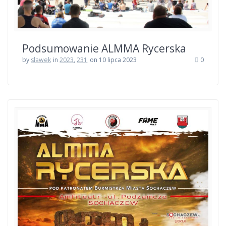
Podsumowanie ALMMA Rycerska
by
slawek
in
2023
,
231
on 10 lipca 2023
0