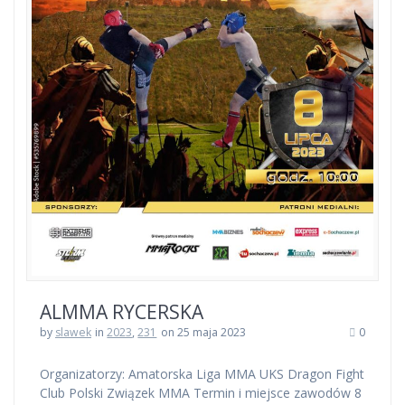
ALMMA RYCERSKA
by
slawek
in
2023
,
231
on 25 maja 2023
0
Organizatorzy: Amatorska Liga MMA UKS Dragon Fight
Club Polski Związek MMA Termin i miejsce zawodów 8