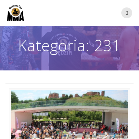
Przejdź
do
treści
Kategoria:
231