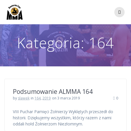
Przejdź
do
treści
Kategoria:
164
Podsumowanie ALMMA 164
by
slawek
in
164
,
2019
on 3 marca 2019
0
VIII Puchar Pamięci Żołnierzy Wyklętych przeszedł do
historii. Dziękujemy wszystkim, którzy razem z nami
oddali hołd Żołnierzom Niezłomnym.