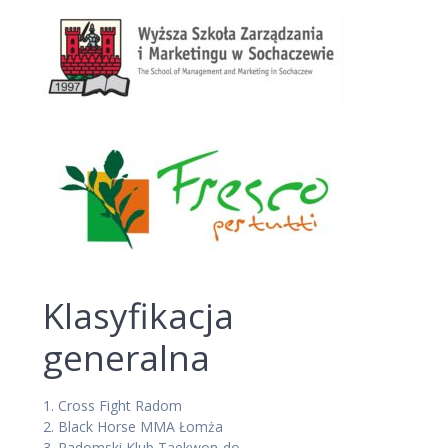
Klasyfikacja
generalna
1.
Cross Fight Radom
2.
Black Horse MMA Łomża
3.
Radomski Klub Taekwon-do