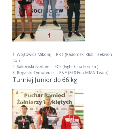
1.
Wójtowicz Mikołaj – RKT
(Radomski Klub Taekwon-
do )
2.
Sakowski Norbert – FCŁ
(Fight Club Łomża )
3.
Rogalski Tymoteusz – F&F
(Fit&Fun MMA Team)
Turniej Junior do 66 kg