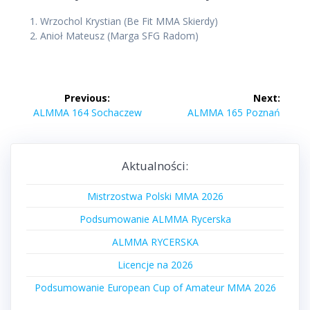
1. Wrzochol Krystian (Be Fit MMA Skierdy)
2. Anioł Mateusz (Marga SFG Radom)
Nawigacja
Previous:
Next:
wpisu
Previous
Next
ALMMA 164 Sochaczew
ALMMA 165 Poznań
post:
post:
Aktualności:
Mistrzostwa Polski MMA 2026
Podsumowanie ALMMA Rycerska
ALMMA RYCERSKA
Licencje na 2026
Podsumowanie European Cup of Amateur MMA 2026