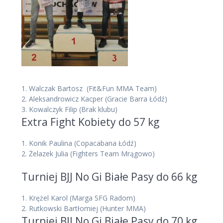
1.
Walczak Bartosz
(Fit&Fun MMA Team)
2.
Aleksandrowicz Kacper
(Gracie Barra Łódź)
3.
Kowalczyk Filip
(Brak klubu)
Extra Fight Kobiety do 57 kg
1. Konik Paulina (Copacabana Łódź)
2. Żelazek Julia (Fighters Team Mrągowo)
Turniej BJJ No Gi Białe Pasy do 66 kg
1. Krężel Karol (Marga SFG Radom)
2. Rutkowski Bartłomiej (Hunter MMA)
Turniej BJJ No Gi Białe Pasy do 70 kg