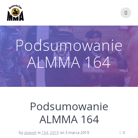
Przejdź
do
treści
Podsumowanie
ALMMA 164
Podsumowanie
ALMMA 164
by
slawek
in
164
,
2019
on 3 marca 2019
0