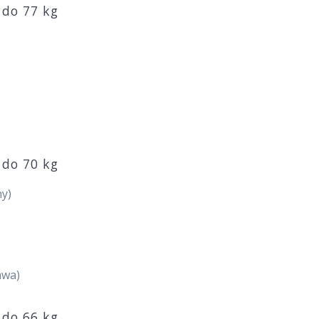
 do 77 kg
 do 70 kg
ny)
awa)
 do 66 kg