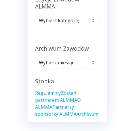
ALMMA
Edycje
zawodów
ALMMA
Archiwum Zawodów
Archiwum
zawodów
Stopka
Regulaminy
Zostań
partnerem ALMMA
O
ALMMA
Partnerzy i
sponsorzy ALMMA
Archiwum