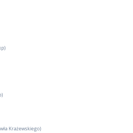
kp)
p)
awła Krażewskiego)