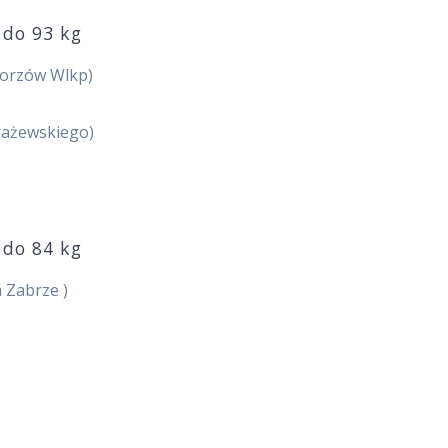
 do 93 kg
Gorzów Wlkp)
Krażewskiego)
 do 84 kg
 Zabrze )