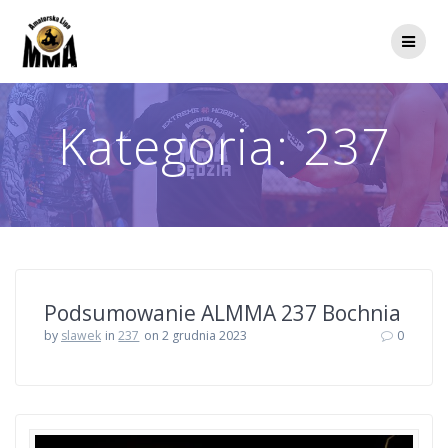
Przejdź
do
treści
Kategoria:
237
Podsumowanie ALMMA 237 Bochnia
by
slawek
in
237
on 2 grudnia 2023
0