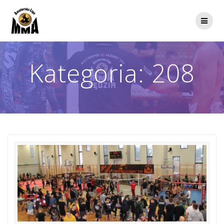
Przejdź
do
treści
Kategoria:
208