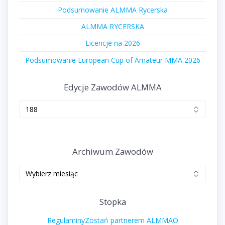
Podsumowanie ALMMA Rycerska
ALMMA RYCERSKA
Licencje na 2026
Podsumowanie European Cup of Amateur MMA 2026
Edycje Zawodów ALMMA
Edycje
zawodów
ALMMA
Archiwum Zawodów
Archiwum
zawodów
Stopka
Regulaminy
Zostań partnerem ALMMA
O