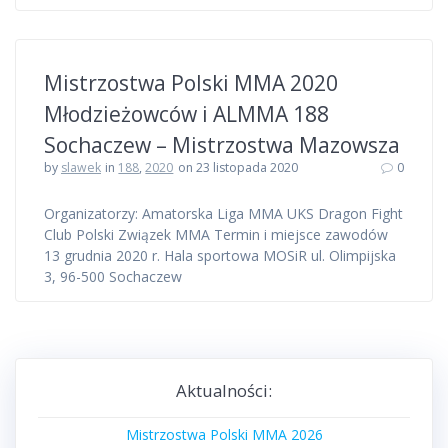
Mistrzostwa Polski MMA 2020
Młodzieżowców i ALMMA 188
Sochaczew – Mistrzostwa Mazowsza
by
slawek
in
188
,
2020
on 23 listopada 2020
0
Organizatorzy: Amatorska Liga MMA UKS Dragon Fight
Club Polski Związek MMA Termin i miejsce zawodów
13 grudnia 2020 r. Hala sportowa MOSiR ul. Olimpijska
3, 96-500 Sochaczew
Aktualności:
Mistrzostwa Polski MMA 2026