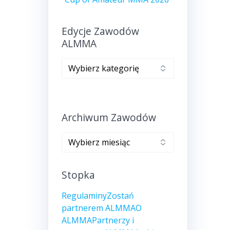
Edycje Zawodów
ALMMA
Edycje
zawodów
ALMMA
Archiwum Zawodów
Archiwum
zawodów
Stopka
Regulaminy
Zostań
partnerem ALMMA
O
ALMMA
Partnerzy i