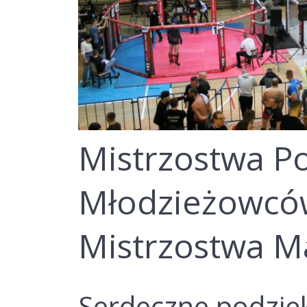
Mistrzostwa P
Młodzieżowcó
Mistrzostwa M
Serdeczne podzię