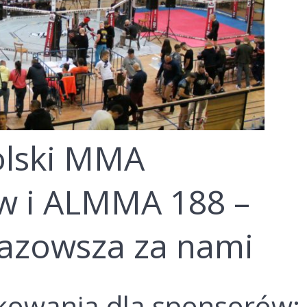
olski MMA
w i ALMMA 188 –
azowsza za nami
kowania dla sponsorów: