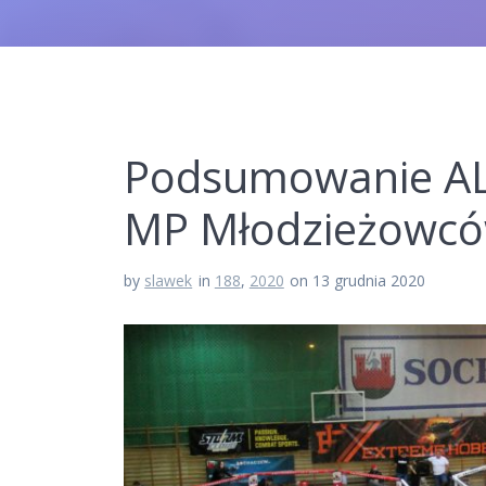
Podsumowanie AL
MP Młodzieżowc
by
slawek
in
188
,
2020
on 13 grudnia 2020