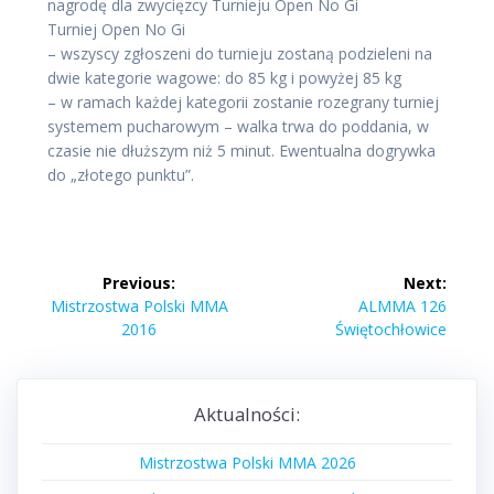
nagrodę dla zwycięzcy Turnieju Open No Gi
Turniej Open No Gi
– wszyscy zgłoszeni do turnieju zostaną podzieleni na
dwie kategorie wagowe: do 85 kg i powyżej 85 kg
– w ramach każdej kategorii zostanie rozegrany turniej
systemem pucharowym – walka trwa do poddania, w
czasie nie dłuższym niż 5 minut. Ewentualna dogrywka
do „złotego punktu”.
Nawigacja
Previous:
Next:
wpisu
Previous
Next
Mistrzostwa Polski MMA
ALMMA 126
post:
post:
2016
Świętochłowice
Aktualności:
Mistrzostwa Polski MMA 2026