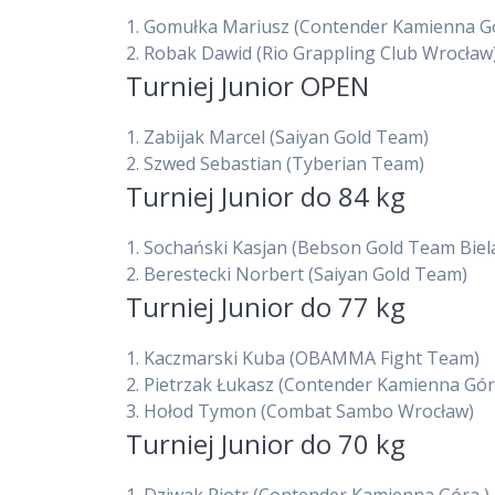
1.
Gomułka Mariusz
(Contender Kamienna Gó
2.
Robak Dawid
(Rio Grappling Club Wrocław
Turniej Junior OPEN
1.
Zabijak Marcel
(Saiyan Gold Team)
2.
Szwed Sebastian
(Tyberian Team)
Turniej Junior do 84 kg
1.
Sochański Kasjan
(Bebson Gold Team Biel
2.
Berestecki Norbert
(Saiyan Gold Team)
Turniej Junior do 77 kg
1.
Kaczmarski Kuba
(OBAMMA Fight Team)
2.
Pietrzak Łukasz
(Contender Kamienna Gór
3.
Hołod Tymon
(Combat Sambo Wrocław)
Turniej Junior do 70 kg