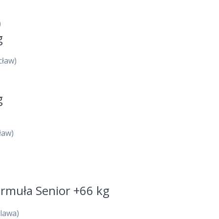
)
g
cław)
g
ław)
ormuła Senior +66 kg
lawa)