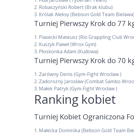
1.
Fida Jarosław
(Tyberian Team)
2.
Robaszyński Robert
(Brak klubu)
3.
Królak Aleksy
(Bebson Gold Team Bielawa
Turniej Pierwszy Krok do 77 k
1.
Piasecki Mateusz
(Rio Grappling Club Wro
2.
Kuszyk Paweł
(Wrox Gym)
3.
Płoskonka Adam
(Kudowa)
Turniej Pierwszy Krok do 70 k
1.
Zarówny Denis
(Gym-Fight Wrocław )
2.
Zadorożny Jarosław
(Combat Sambo Wroc
3.
Małek Patryk
(Gym-Fight Wrocław )
Ranking kobiet
Turniej Kobiet Ograniczona F
1.
Małecka Dominika
(Bebson Gold Team Bie