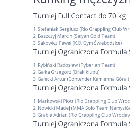
Turniej Full Contact do 70 kg
1.
Stefaniak Sergiusz
(Rio Grappling Club Wr
2.
Baszczyj Marcin
(Saiyan Gold Team)
3.
Sakowicz Paweł
(K.O. Gym Świebodzice)
Turniej Ograniczona Formuła 
1.
Rybiński Radosław
(Tyberian Team)
2.
Gałka Grzegorz
(Brak klubu)
3.
Gałecki Artur
(Contender Kamienna Góra )
Turniej Ograniczona Formuła 
1.
Markowski Piotr
(Rio Grappling Club Wroc
2.
Nowicki Maciej
(MMA Solo Team Namysłó
3.
Grabia Adrian
(Rio Grappling Club Wrocła
Turniej Ograniczona Formuła 