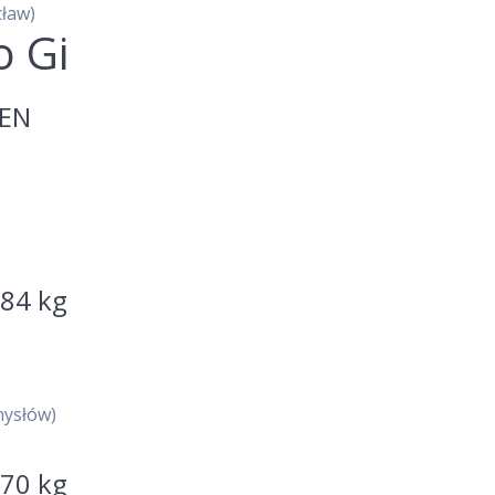
ław)
o Gi
PEN
 84 kg
ysłów)
 70 kg