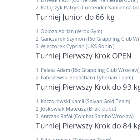
1.
Dziwak Piotr
(Contender Kamienna Góra )
2.
Ratajczyk Patryk
(Contender Kamienna Gór
Turniej Junior do 66 kg
1.
Obłoza Adrian
(Wrox Gym)
2.
Ganczarek Szymon
(Rio Grappling Club W
3.
Wieczorek Cyprian
(UKS Ronin )
Turniej Pierwszy Krok OPEN
1.
Pałasz Adam
(Rio Grappling Club Wrocław)
2.
Fabiszewski Sebastian
(Tyberian Team)
Turniej Pierwszy Krok do 93 k
1.
Kaczorowski Kamil
(Saiyan Gold Team)
2.
Jóskowiak Mateusz
(Brak klubu)
3.
Antczak Rafał
(Combat Sambo Wrocław)
Turniej Pierwszy Krok do 84 k