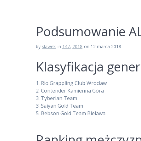
Podsumowanie A
by
slawek
in
147
,
2018
on 12 marca 2018
Klasyfikacja gene
1.
Rio Grappling Club Wrocław
2.
Contender Kamienna Góra
3.
Tyberian Team
3.
Saiyan Gold Team
5.
Bebson Gold Team Bielawa
Ranking mężczyz