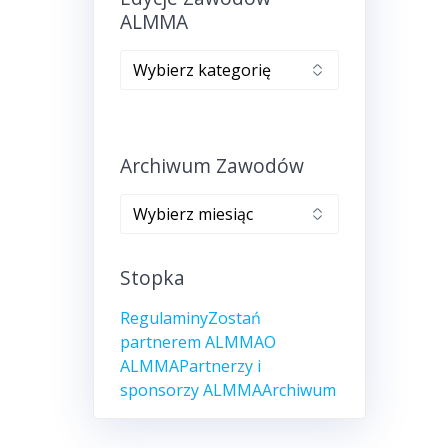
ALMMA
Edycje
zawodów
ALMMA
Archiwum Zawodów
Archiwum
zawodów
Stopka
Regulaminy
Zostań
partnerem ALMMA
O
ALMMA
Partnerzy i
sponsorzy ALMMA
Archiwum