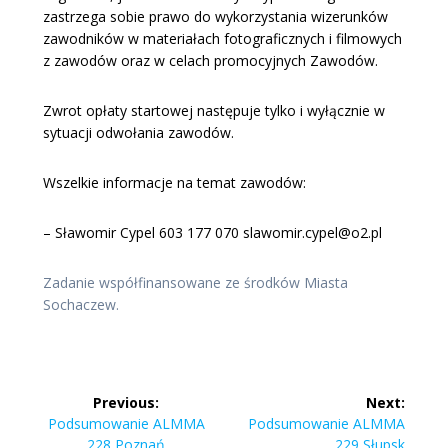
zastrzega sobie prawo do wykorzystania wizerunków
zawodników w materiałach fotograficznych i filmowych
z zawodów oraz w celach promocyjnych Zawodów.
Zwrot opłaty startowej następuje tylko i wyłącznie w
sytuacji odwołania zawodów.
Wszelkie informacje na temat zawodów:
– Sławomir Cypel 603 177 070 slawomir.cypel@o2.pl
Zadanie współfinansowane ze środków Miasta
Sochaczew.
Nawigacja
Previous:
Next:
wpisu
Previous
Next
Podsumowanie ALMMA
Podsumowanie ALMMA
post:
post:
228 Poznań
229 Słupsk