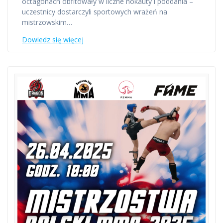
octagonach obfitowały w liczne nokauty i poddania –
uczestnicy dostarczyli sportowych wrażeń na
mistrzowskim…
Dowiedz się więcej