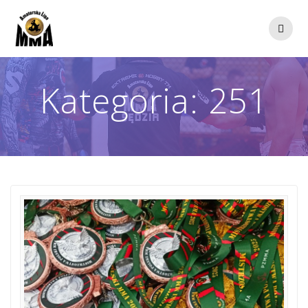
Przejdź
do
treści
Kategoria:
251