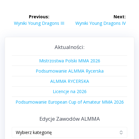
Nawigacja
Previous:
Next:
wpisu
Previous
Next
Wyniki Young Dragons III
Wyniki Young Dragons IV
post:
post:
Aktualności:
Mistrzostwa Polski MMA 2026
Podsumowanie ALMMA Rycerska
ALMMA RYCERSKA
Licencje na 2026
Podsumowanie European Cup of Amateur MMA 2026
Edycje Zawodów ALMMA
Edycje
zawodów