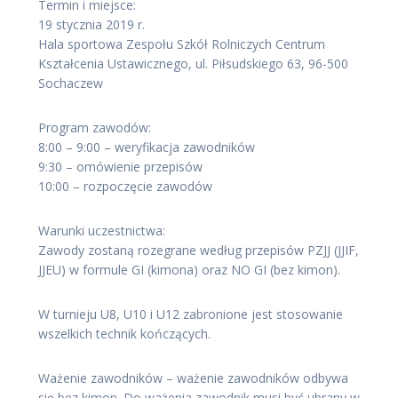
Termin i miejsce:
19 stycznia 2019 r.
Hala sportowa Zespołu Szkół Rolniczych Centrum
Kształcenia Ustawicznego, ul. Piłsudskiego 63, 96-500
Sochaczew
Program zawodów:
8:00 – 9:00 – weryfikacja zawodników
9:30 – omówienie przepisów
10:00 – rozpoczęcie zawodów
Warunki uczestnictwa:
Zawody zostaną rozegrane według przepisów PZJJ (JJIF,
JJEU) w formule GI (kimona) oraz NO GI (bez kimon).
W turnieju U8, U10 i U12 zabronione jest stosowanie
wszelkich technik kończących.
Ważenie zawodników – ważenie zawodników odbywa
się bez kimon. Do ważenia zawodnik musi być ubrany w