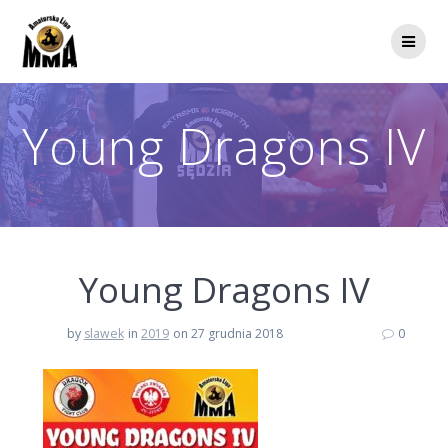
Przejdź
do
treści
Young Dragons IV
Young Dragons IV
by
slawek
in
2019
on 27 grudnia 2018
0