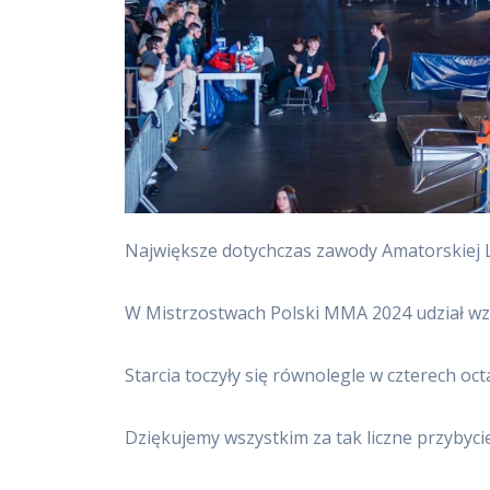
Największe dotychczas zawody Amatorskiej Li
W Mistrzostwach Polski MMA 2024 udział wzię
Starcia toczyły się równolegle w czterech oc
Dziękujemy wszystkim za tak liczne przybycie