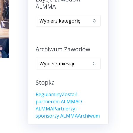
ALMMA
Edycje
zawodów
ALMMA
Archiwum Zawodów
Archiwum
zawodów
Stopka
Regulaminy
Zostań
partnerem ALMMA
O
ALMMA
Partnerzy i
sponsorzy ALMMA
Archiwum