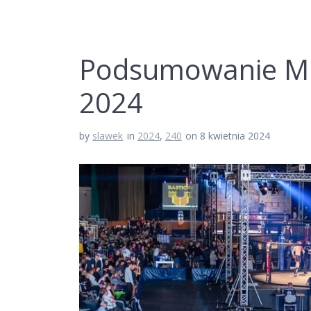
Podsumowanie Mi
2024
by
slawek
in
2024
,
240
on 8 kwietnia 2024