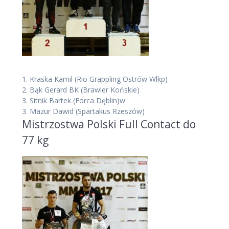
1.
Kraska Kamil
(Rio Grappling Ostrów Wlkp)
2.
Bąk Gerard BK
(Brawler Końskie)
3.
Sitnik Bartek
(Forca Dęblin)
w
3.
Mazur Dawid
(Spartakus Rzeszów)
Mistrzostwa Polski Full Contact do
77 kg