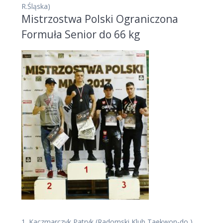
R.Śląska)
Mistrzostwa Polski Ograniczona
Formuła Senior do 66 kg
1.
Kaczmarczyk Patryk
(Radomski Klub Taekwon-do )