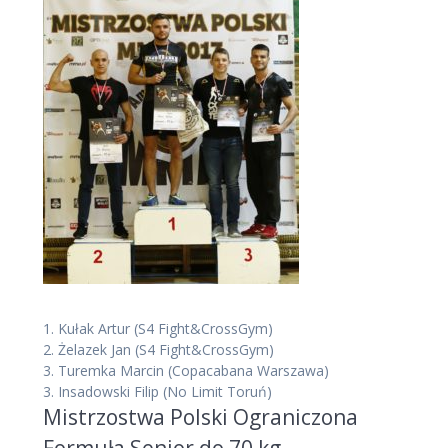
1.
Kułak Artur
(S4 Fight&CrossGym)
2.
Żelazek Jan
(S4 Fight&CrossGym)
3.
Turemka Marcin
(Copacabana Warszawa)
3.
Insadowski Filip
(No Limit Toruń)
Mistrzostwa Polski Ograniczona