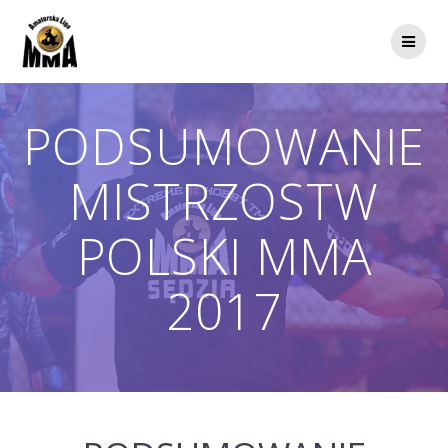
Przejdź
do
treści
PODSUMOWANIE
MISTRZOSTW
POLSKI MMA
2017