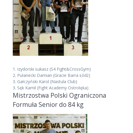
1.
Izydorski Łukasz
(S4 Fight&CrossGym)
2.
Pułanecki Damian
(Gracie Barra Łódź)
3.
Gałczyński Karol
(Nastula Club)
3.
Sęk Kamil
(Fight Academy Ostrołęka)
Mistrzostwa Polski Ograniczona
Formuła Senior do 84 kg