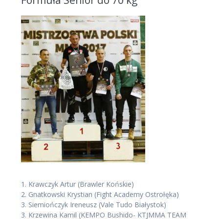
Formuła Senior do 70 kg
1.
Krawczyk Artur
(Brawler Końskie)
2.
Gnatkowski Krystian
(Fight Academy Ostrołęka)
3.
Siemiończyk Ireneusz
(Vale Tudo Białystok)
3.
Krzewina Kamil
(KEMPO Bushido- KTJMMA TEAM