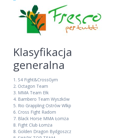
Klasyfikacja
generalna
1.
S4 Fight&CrossGym
2.
Octagon Team
3.
MMA Team Ełk
4.
Bambero Team Wyszków
5.
Rio Grappling Ostrów Wlkp
6.
Cross Fight Radom
7.
Black Horse MMA Łomża
8.
Fight Club Łomża
8.
Golden Dragon Bydgoszcz
8.
SHARK TOP TEAM