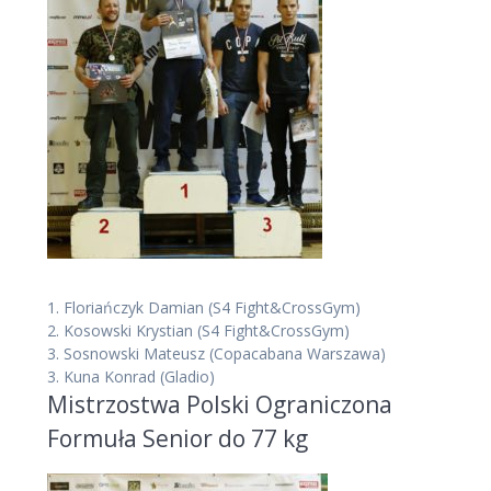
1.
Floriańczyk Damian
(S4 Fight&CrossGym)
2.
Kosowski Krystian
(S4 Fight&CrossGym)
3.
Sosnowski Mateusz
(Copacabana Warszawa)
3.
Kuna Konrad
(Gladio)
Mistrzostwa Polski Ograniczona
Formuła Senior do 77 kg