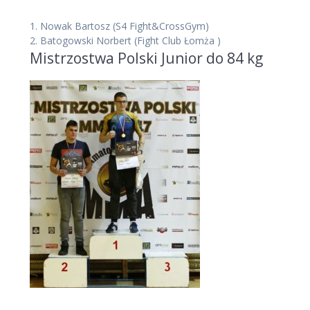
1.
Nowak Bartosz
(S4 Fight&CrossGym)
2.
Batogowski Norbert
(Fight Club Łomża )
Mistrzostwa Polski Junior do 84 kg