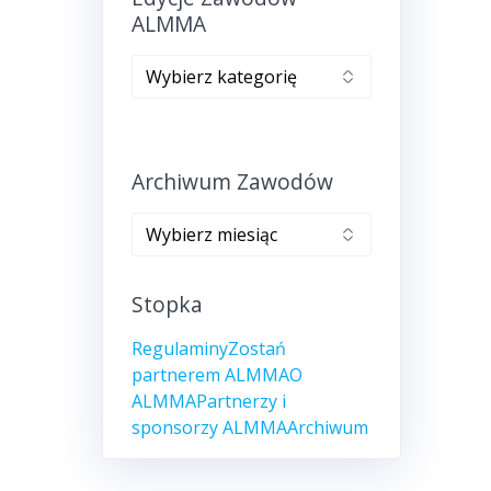
ALMMA
Edycje
zawodów
ALMMA
Archiwum Zawodów
Archiwum
zawodów
Stopka
Regulaminy
Zostań
partnerem ALMMA
O
ALMMA
Partnerzy i
sponsorzy ALMMA
Archiwum