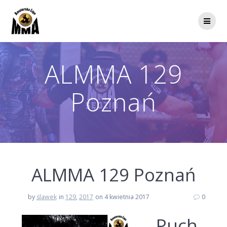
Przejdź
do
treści
ALMMA 129
Poznań
ALMMA 129 Poznań
by
slawek
in
129
,
2017
on 4 kwietnia 2017
0
Puch