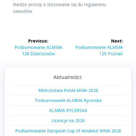
Bardzo proszę o stosowanie się do regulaminu
zawodów
Nawigacja
Previous:
Next:
wpisu
Previous
Next
Podsumowanie ALMMA
Podsumowanie ALMMA
post:
post:
128 Dzierżoniów
129 Poznań
Aktualności:
Mistrzostwa Polski MMA 2026
Podsumowanie ALMMA Rycerska
ALMMA RYCERSKA
Licencje na 2026
Podsumowanie European Cup of Amateur MMA 2026