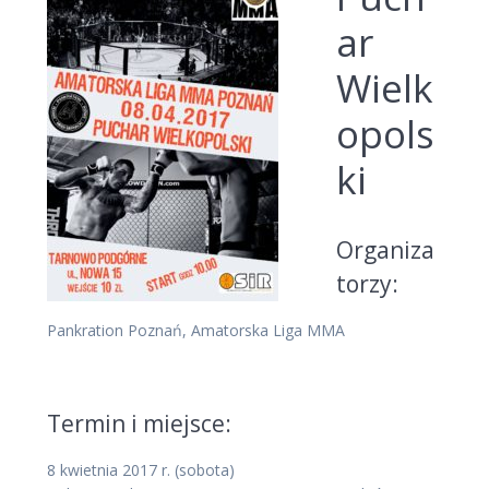
ar
Wielk
opols
ki
Organiza
torzy:
Pankration Poznań, Amatorska Liga MMA
Termin i miejsce:
8 kwietnia 2017 r. (sobota)