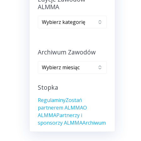
ALMMA
Edycje
zawodów
ALMMA
Archiwum Zawodów
Archiwum
zawodów
Stopka
Regulaminy
Zostań
partnerem ALMMA
O
ALMMA
Partnerzy i
sponsorzy ALMMA
Archiwum