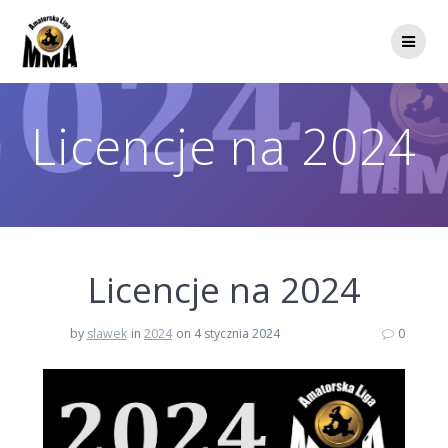
Przejdź
do
treści
Licencje na 2024
Licencje na 2024
by
slawek
in
2024
on 4 stycznia 2024
0