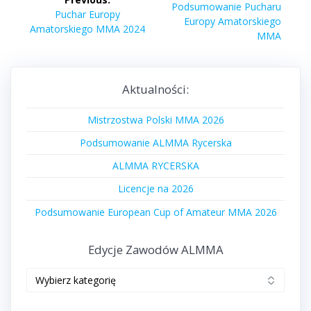
wpisu
Next
Podsumowanie Pucharu
Previous
Puchar Europy
post:
Europy Amatorskiego
post:
Amatorskiego MMA 2024
MMA
Aktualności:
Mistrzostwa Polski MMA 2026
Podsumowanie ALMMA Rycerska
ALMMA RYCERSKA
Licencje na 2026
Podsumowanie European Cup of Amateur MMA 2026
Edycje Zawodów ALMMA
Edycje
zawodów
ALMMA