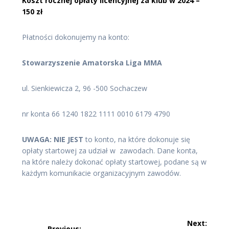
Koszt rocznej opłaty licencyjnej za klub w 2024 –
150 zł
Płatności dokonujemy na konto:
Stowarzyszenie Amatorska Liga MMA
ul. Sienkiewicza 2, 96 -500 Sochaczew
nr konta 66 1240 1822 1111 0010 6179 4790
UWAGA: NIE JEST
to konto, na które dokonuje się
opłaty startowej za udział w zawodach. Dane konta,
na które należy dokonać opłaty startowej, podane są w
każdym komunikacie organizacyjnym zawodów.
Nawigacja
Next:
Previous: