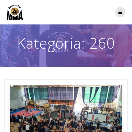
Przejdź
do
treści
Kategoria:
260