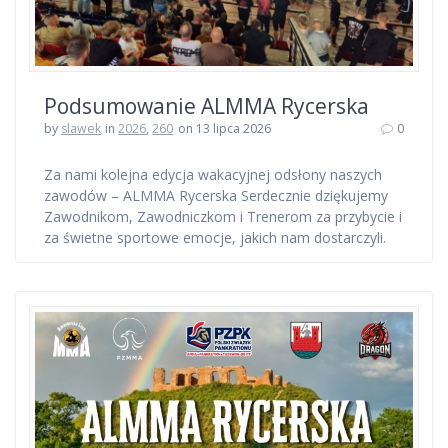
Podsumowanie ALMMA Rycerska
by
slawek
in
2026
,
260
on 13 lipca 2026
0
Za nami kolejna edycja wakacyjnej odsłony naszych
zawodów – ALMMA Rycerska Serdecznie dziękujemy
Zawodnikom, Zawodniczkom i Trenerom za przybycie i
za świetne sportowe emocje, jakich nam dostarczyli.