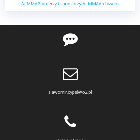
ALMMA
Partnerzy i sponsorzy ALMMA
Archiwum
slawomir.cypel@o2.pl