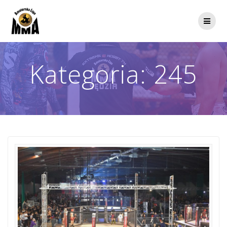
Przejdź
do
treści
Kategoria:
245