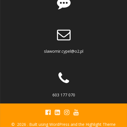
slawomir.cypel@o2.pl
603 177 070
© 2026 . Built using WordPress and the
Highlight Theme