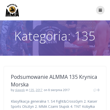
Przejdź
do
treści
Kategoria:
135
Podsumowanie ALMMA 135 Krynica
Morska
by
slawek
in
135
,
2017
on 8 sierpnia 2017
0
Klasyfikacja generalna 1. S4 Fight&CrossGym 2. Kaiser
Sports Olsztyn 2. MMA Czarni Słupsk 4. TNT Kobyłka