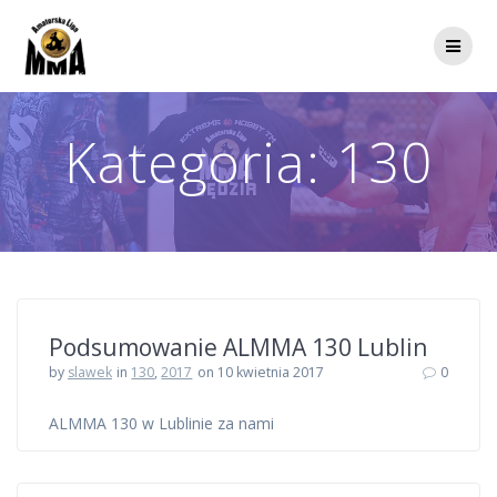
Przejdź
do
treści
Kategoria:
130
Podsumowanie ALMMA 130 Lublin
by
slawek
in
130
,
2017
on 10 kwietnia 2017
0
ALMMA 130 w Lublinie za nami