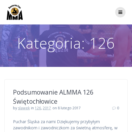
Przejdź
do
treści
Kategoria:
126
Podsumowanie ALMMA 126
Świętochłowice
by
slawek
in
126
,
2017
on 8 lutego 2017
0
Puchar Śląska za nami Dziękujemy przybyłym
zawodnikom i zawodniczkom za świetną atmosferę, w