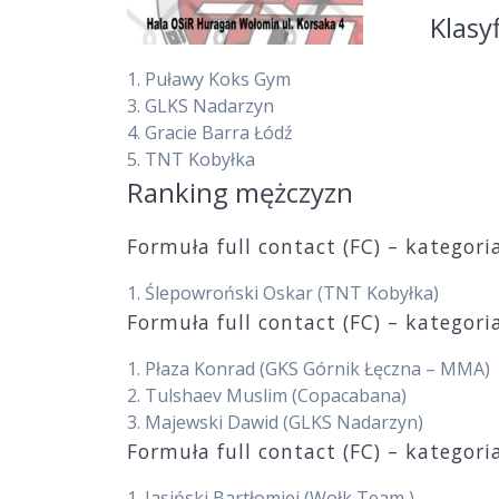
Klasy
1.
Puławy Koks Gym
3.
GLKS Nadarzyn
4.
Gracie Barra Łódź
5.
TNT Kobyłka
Ranking mężczyzn
Formuła full contact (FC) – kategor
1.
Ślepowroński Oskar
(TNT Kobyłka)
Formuła full contact (FC) – kategor
1.
Płaza Konrad
(GKS Górnik Łęczna – MMA)
2.
Tulshaev Muslim
(Copacabana)
3.
Majewski Dawid
(GLKS Nadarzyn)
Formuła full contact (FC) – kategor
1.
Jasiński Bartłomiej
(Wołk Team )