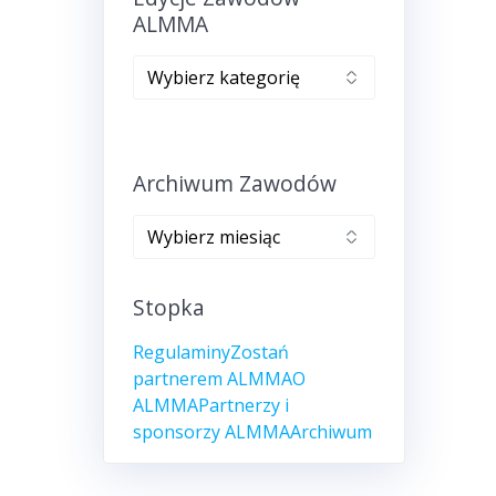
ALMMA
Edycje
zawodów
ALMMA
Archiwum Zawodów
Archiwum
zawodów
Stopka
Regulaminy
Zostań
partnerem ALMMA
O
ALMMA
Partnerzy i
sponsorzy ALMMA
Archiwum