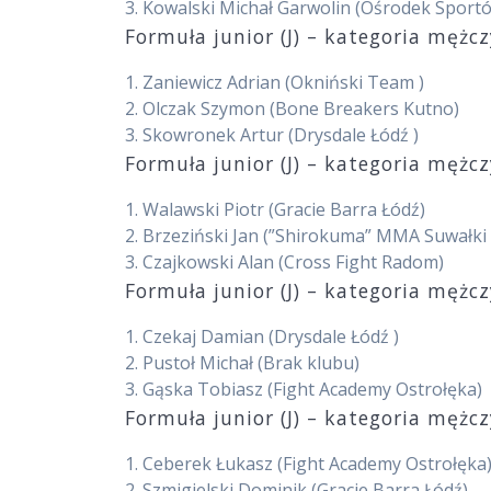
3.
Kowalski Michał Garwolin
(Ośrodek Sportó
Formuła junior (J) – kategoria mężc
1.
Zaniewicz Adrian
(Okniński Team )
2.
Olczak Szymon
(Bone Breakers Kutno)
3.
Skowronek Artur
(Drysdale Łódź )
Formuła junior (J) – kategoria mężc
1.
Walawski Piotr
(Gracie Barra Łódź)
2.
Brzeziński Jan
(”Shirokuma” MMA Suwałki 
3.
Czajkowski Alan
(Cross Fight Radom)
Formuła junior (J) – kategoria mężc
1.
Czekaj Damian
(Drysdale Łódź )
2.
Pustoł Michał
(Brak klubu)
3.
Gąska Tobiasz
(Fight Academy Ostrołęka)
Formuła junior (J) – kategoria mężc
1.
Ceberek Łukasz
(Fight Academy Ostrołęka
2.
Szmigielski Dominik
(Gracie Barra Łódź)