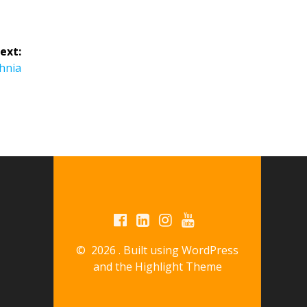
ext:
hnia
© 2026 . Built using WordPress
and the
Highlight Theme