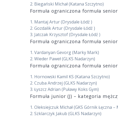
2.
Biegański Michał
(Katana Szczytno)
Formuła ograniczona formuła senior
1.
Mantaj Artur
(Drysdale Łódź )
2.
Gozdalik Artur
(Drysdale Łódź )
3.
Jatczak Krzysztof
(Drysdale Łódź )
Formuła ograniczona formuła senior
1.
Vardanyan Gevorg
(Marky Mark)
2.
Wieder Paweł
(GLKS Nadarzyn)
Formuła ograniczona formuła senior
1.
Hornowski Kamil KS
(Katana Szczytno)
2.
Czuba Andrzej
(GLKS Nadarzyn)
3.
Łyszcz Adrian
(Puławy Koks Gym)
Formuła junior (J) – kategoria mężc
1.
Oleksiejczuk Michał
(GKS Górnik Łęczna –
2.
Szklarczyk Jakub
(GLKS Nadarzyn)