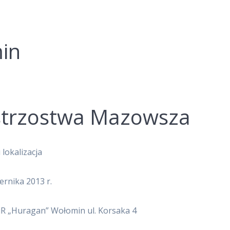
in
strzostwa Mazowsza
 lokalizacja
ernika 2013 r.
iR „Huragan” Wołomin ul. Korsaka 4