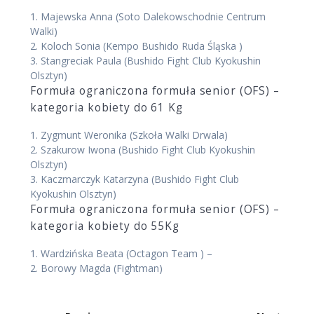
1.
Majewska Anna
(Soto Dalekowschodnie Centrum
Walki)
2.
Koloch Sonia
(Kempo Bushido Ruda Śląska )
3.
Stangreciak Paula
(Bushido Fight Club Kyokushin
Olsztyn)
Formuła ograniczona formuła senior (OFS) –
kategoria kobiety do 61 Kg
1.
Zygmunt Weronika
(Szkoła Walki Drwala)
2.
Szakurow Iwona
(Bushido Fight Club Kyokushin
Olsztyn)
3.
Kaczmarczyk Katarzyna
(Bushido Fight Club
Kyokushin Olsztyn)
Formuła ograniczona formuła senior (OFS) –
kategoria kobiety do 55Kg
1.
Wardzińska Beata
(Octagon Team )
–
2.
Borowy Magda
(Fightman)
Nawigacja