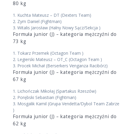
80 kg
1.
Kuchta Mateusz – DT
(Dexters Team)
2.
Zym Daniel
(Fightman)
3.
Witalis Jarosław
(Halny Nowy Sącz/Sekcja )
Formuła junior (J) – kategoria mężczyźni do
73 kg
1.
Tokarz Przemek
(Octagon Team )
2.
Legierski Mateusz – OT_C
(Octagon Team )
3.
Procek Michał
(Berserkers Venganza Racibórz)
Formuła junior (J) – kategoria mężczyźni do
67 kg
1.
Lichończak Mikołaj
(Spartakus Rzeszów)
2.
Porębski Sebastian
(Fightman)
3.
Mosgalik Kamil
(Grupa Vendetta/Dybol Team Zabrze
)
Formuła junior (J) – kategoria mężczyźni do
62 kg