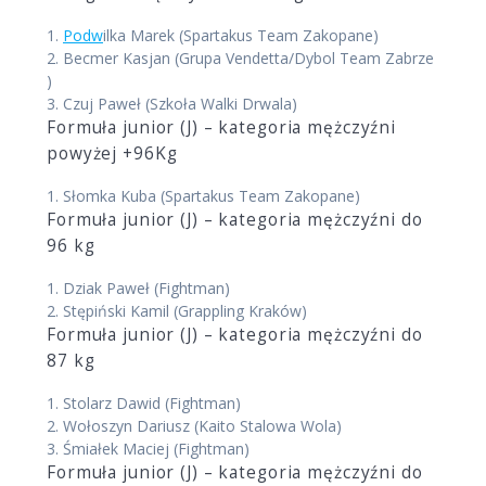
1.
Podw
ilka Marek
(Spartakus Team Zakopane)
2.
Becmer Kasjan
(Grupa Vendetta/Dybol Team Zabrze
)
3.
Czuj Paweł
(Szkoła Walki Drwala)
Formuła junior (J) – kategoria mężczyźni
powyżej +96Kg
1.
Słomka Kuba
(Spartakus Team Zakopane)
Formuła junior (J) – kategoria mężczyźni do
96 kg
1.
Dziak Paweł
(Fightman)
2.
Stępiński Kamil
(Grappling Kraków)
Formuła junior (J) – kategoria mężczyźni do
87 kg
1.
Stolarz Dawid
(Fightman)
2.
Wołoszyn Dariusz
(Kaito Stalowa Wola)
3.
Śmiałek Maciej
(Fightman)
Formuła junior (J) – kategoria mężczyźni do