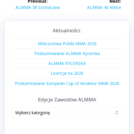
Previous:
Next:
wpisu
Previous
Next
ALMMA 38 Sochaczew
ALMMA 40 Kielce
post:
post:
Aktualności:
Mistrzostwa Polski MMA 2026
Podsumowanie ALMMA Rycerska
ALMMA RYCERSKA
Licencje na 2026
Podsumowanie European Cup of Amateur MMA 2026
Edycje Zawodów ALMMA
Edycje
zawodów
ALMMA