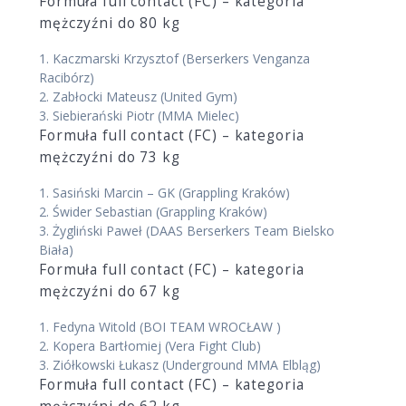
Formuła full contact (FC) – kategoria
mężczyźni do 80 kg
1.
Kaczmarski Krzysztof
(Berserkers Venganza
Racibórz)
2.
Zabłocki Mateusz
(United Gym)
3.
Siebierański Piotr
(MMA Mielec)
Formuła full contact (FC) – kategoria
mężczyźni do 73 kg
1.
Sasiński Marcin – GK
(Grappling Kraków)
2.
Świder Sebastian
(Grappling Kraków)
3.
Żygliński Paweł
(DAAS Berserkers Team Bielsko
Biała)
Formuła full contact (FC) – kategoria
mężczyźni do 67 kg
1.
Fedyna Witold
(BOI TEAM WROCŁAW )
2.
Kopera Bartłomiej
(Vera Fight Club)
3.
Ziółkowski Łukasz
(Underground MMA Elbląg)
Formuła full contact (FC) – kategoria