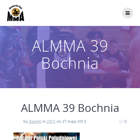
Przejdź
do
treści
ALMMA 39
Bochnia
ALMMA 39 Bochnia
by
slawek
in
2013
on 27 maja 2013
0