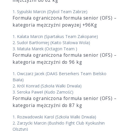
mężczyźni do 62 kg
1.
Sypulski Marcin
(Dybol Team Zabrze)
Formuła ograniczona formuła senior (OFS) –
kategoria mężczyźni powyżej +96Kg
1.
Kalata Marcin
(Spartakus Team Zakopane)
2.
Sudoł Bartłomiej
(Kaito Stalowa Wola)
3.
Matuła Marek
(Octagon Team )
Formuła ograniczona formuła senior (OFS) –
kategoria mężczyźni do 96 kg
1.
Owczarz Jacek
(DAAS Berserkers Team Bielsko
Biała)
2.
Król Konrad
(Szkoła Walki Drwala)
3.
Seroka Paweł
(Kudo Zamość)
Formuła ograniczona formuła senior (OFS) –
kategoria mężczyźni do 87 kg
1.
Rozwadowski Karol
(Szkoła Walki Drwala)
2.
Zarzycki Marcin
(Bushido Fight Club Kyokushin
Olsztyn)