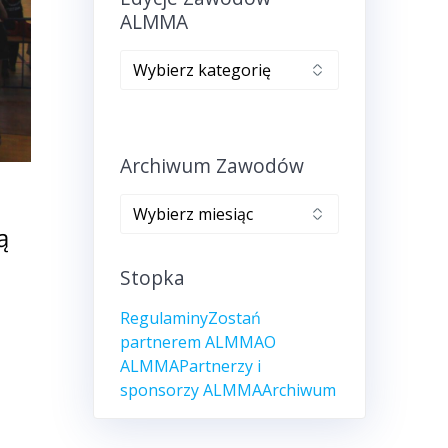
ALMMA
Edycje
zawodów
ALMMA
Archiwum Zawodów
Archiwum
zawodów
ą
Stopka
Regulaminy
Zostań
partnerem ALMMA
O
ALMMA
Partnerzy i
sponsorzy ALMMA
Archiwum