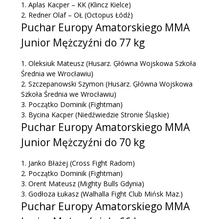
1.
Aplas Kacper – KK
(Klincz Kielce)
2.
Redner Olaf – OŁ
(Octopus Łódź)
Puchar Europy Amatorskiego MMA
Junior Mężczyźni do 77 kg
1.
Oleksiuk Mateusz
(Husarz. Ģłówna Wojskowa Szkoła
Średnia we Wrocławiu)
2.
Szczepanowski Szymon
(Husarz. Ģłówna Wojskowa
Szkoła Średnia we Wrocławiu)
3.
Początko Dominik
(Fightman)
3.
Bycina Kacper
(Niedźwiedzie Stronie Śląskie)
Puchar Europy Amatorskiego MMA
Junior Mężczyźni do 70 kg
1.
Janko Błażej
(Cross Fight Radom)
2.
Początko Dominik
(Fightman)
3.
Orent Mateusz
(Mighty Bulls Gdynia)
3.
Godłoza Łukasz
(Walhalla Fight Club Mińsk Maz.)
Puchar Europy Amatorskiego MMA