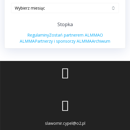
Archiwum
zawodów
Stopka
Regulaminy
Zostań partnerem ALMMA
O
ALMMA
Partnerzy i sponsorzy ALMMA
Archiwum
slawomir.cypel@o2.pl