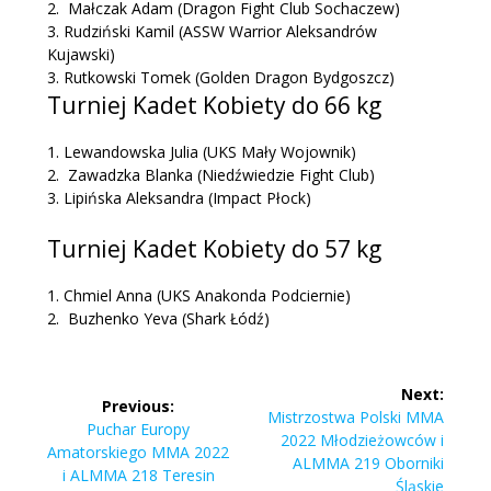
2. Małczak Adam (Dragon Fight Club Sochaczew)
3. Rudziński Kamil (ASSW Warrior Aleksandrów
Kujawski)
3. Rutkowski Tomek (Golden Dragon Bydgoszcz)
Turniej Kadet Kobiety do 66 kg
1. Lewandowska Julia (UKS Mały Wojownik)
2. Zawadzka Blanka (Niedźwiedzie Fight Club)
3. Lipińska Aleksandra (Impact Płock)
Turniej Kadet Kobiety do 57 kg
1. Chmiel Anna (UKS Anakonda Podciernie)
2. Buzhenko Yeva (Shark Łódź)
Nawigacja
Next:
Previous:
wpisu
Next
Mistrzostwa Polski MMA
Previous
Puchar Europy
post:
2022 Młodzieżowców i
post:
Amatorskiego MMA 2022
ALMMA 219 Oborniki
i ALMMA 218 Teresin
Śląskie