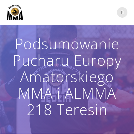
Przejdź
do
treści
Podsumowanie
Pucharu Europy
Amatorskiego
MMA i ALMMA
218 Teresin