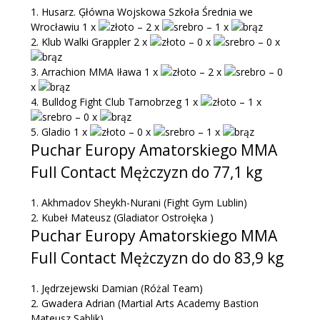
1.
Husarz. Ģłówna Wojskowa Szkoła Średnia we
Wrocławiu 1 x
– 2 x
– 1 x
2.
Klub Walki Grappler 2 x
– 0 x
– 0 x
3.
Arrachion MMA Iława 1 x
– 2 x
– 0
x
4.
Bulldog Fight Club Tarnobrzeg 1 x
– 1 x
– 0 x
5.
Gladio 1 x
– 0 x
– 1 x
Puchar Europy Amatorskiego MMA
Full Contact Mężczyzn do 77,1 kg
1.
Akhmadov Sheykh-Nurani
(Fight Gym Lublin)
2.
Kubeł Mateusz
(Gladiator Ostrołęka )
Puchar Europy Amatorskiego MMA
Full Contact Mężczyzn do do 83,9 kg
1.
Jędrzejewski Damian
(Różal Team)
2.
Gwadera Adrian
(Martial Arts Academy Bastion
Mateusz Sablik)