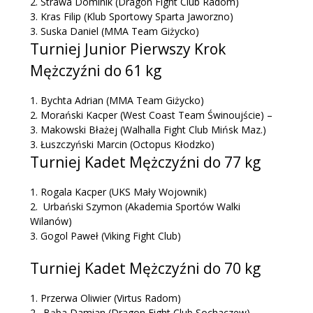
2.
Strawa Dominik
(Dragon Fight Club Radom)
3.
Kras Filip
(Klub Sportowy Sparta Jaworzno)
3.
Suska Daniel
(MMA Team Giżycko)
Turniej Junior Pierwszy Krok
Mężczyźni do 61 kg
1.
Bychta Adrian
(MMA Team Giżycko)
2.
Morański Kacper
(West Coast Team Świnoujście)
–
3.
Makowski Błażej
(Walhalla Fight Club Mińsk Maz.)
3.
Łuszczyński Marcin
(Octopus Kłodzko)
Turniej Kadet Mężczyźni do 77 kg
1. Rogala Kacper (UKS Mały Wojownik)
2. Urbański Szymon (Akademia Sportów Walki
Wilanów)
3. Gogol Paweł (Viking Fight Club)
Turniej Kadet Mężczyźni do 70 kg
1. Przerwa Oliwier (Virtus Radom)
2. Bąba Damian (Dragon Fight Club Sochaczew)