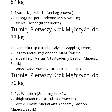
84 kg
1.
Szarnecki Jakub
(Tajfun Legionowo )
2.
Smorąg Kacper
(Corleone MMA Świecie)
3.
Osełka Kacper
(Klincz Kielce)
Turniej Pierwszy Krok Mężczyźni do
77 kg
1.
Czarnecki Filip
(Piranha Gdynia Grappling Team)
2.
Pazdro Mateusz
(Corleone MMA Świecie)
3.
Jaruzal Filip
(Martial Arts Academy Bastion Mateusz
Sablik)
3.
Borysiewicz Paweł
(VIKING FIGHT CLUB)
Turniej Pierwszy Krok Mężczyźni do
70 kg
1.
Rys Wojciech
(Grappling Kraków)
2.
Obłąk Arkadiusz
(Draculino Oświęcim)
3.
Bożek Łukasz
(Martial Arts Academy Bastion
Mateusz Sablik)