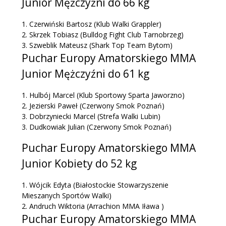
Junior Mężczyźni do 66 kg
1.
Czerwiński Bartosz
(Klub Walki Grappler)
2.
Skrzek Tobiasz
(Bulldog Fight Club Tarnobrzeg)
3.
Szweblik Mateusz
(Shark Top Team Bytom)
Puchar Europy Amatorskiego MMA
Junior Mężczyźni do 61 kg
1.
Hulbój Marcel
(Klub Sportowy Sparta Jaworzno)
2.
Jezierski Paweł
(Czerwony Smok Poznań)
3.
Dobrzyniecki Marcel
(Strefa Walki Lubin)
3.
Dudkowiak Julian
(Czerwony Smok Poznań)
Puchar Europy Amatorskiego MMA
Junior Kobiety do 52 kg
1.
Wójcik Edyta
(Białostockie Stowarzyszenie
Mieszanych Sportów Walki)
2.
Andruch Wiktoria
(Arrachion MMA Iława )
Puchar Europy Amatorskiego MMA