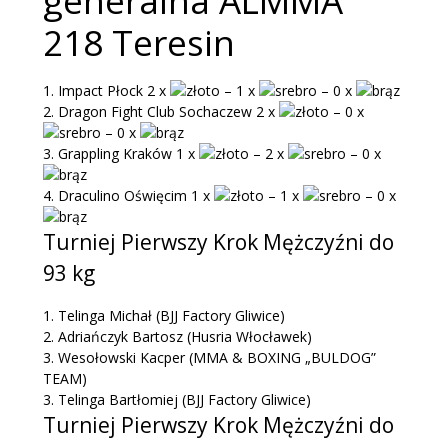
generalna ALMMA
218 Teresin
1.
Impact Płock 2 x
– 1 x
– 0 x
2.
Dragon Fight Club Sochaczew 2 x
– 0 x
– 0 x
3.
Grappling Kraków 1 x
– 2 x
– 0 x
4.
Draculino Oświęcim 1 x
– 1 x
– 0 x
Turniej Pierwszy Krok Mężczyźni do
93 kg
1.
Telinga Michał
(BJJ Factory Gliwice)
2.
Adriańczyk Bartosz
(Husria Włocławek)
3.
Wesołowski Kacper
(MMA & BOXING „BULDOG”
TEAM)
3.
Telinga Bartłomiej
(BJJ Factory Gliwice)
Turniej Pierwszy Krok Mężczyźni do