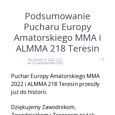
Podsumowanie
Pucharu Europy
Amatorskiego MMA i
ALMMA 218 Teresin
by
slawek
in
2022
,
218
0
on 15 października 2022
Puchar Europy Amatorskiego MMA
2022 i ALMMA 218 Teresin przeszły
już do historii.
Dziękujemy Zawodnikom,