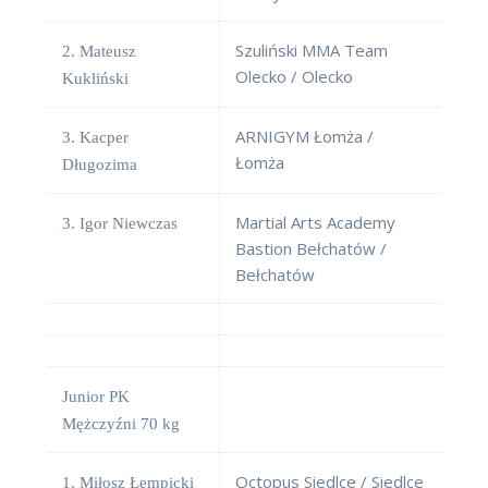
Szuliński MMA Team
2. Mateusz
Olecko / Olecko
Kukliński
ARNIGYM Łomża /
3. Kacper
Łomża
Długozima
Martial Arts Academy
3. Igor Niewczas
Bastion Bełchatów /
Bełchatów
Junior PK
Mężczyźni 70 kg
Octopus Siedlce / Siedlce
1. Miłosz Łempicki