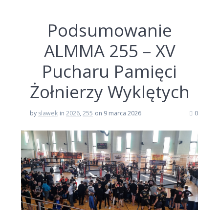
Podsumowanie
ALMMA 255 – XV
Pucharu Pamięci
Żołnierzy Wyklętych
by
slawek
in
2026
,
255
on 9 marca 2026
0