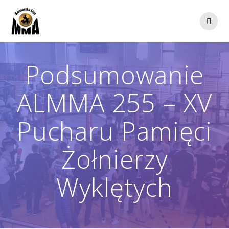
Przejdź
do
treści
Podsumowanie
ALMMA 255 – XV
Pucharu Pamięci
Żołnierzy
Wyklętych