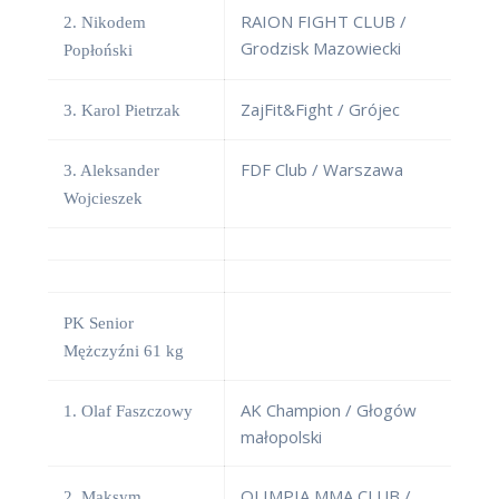
RAION FIGHT CLUB /
2. Nikodem
Grodzisk Mazowiecki
Popłoński
ZajFit&Fight / Grójec
3. Karol Pietrzak
FDF Club / Warszawa
3. Aleksander
Wojcieszek
PK Senior
Mężczyźni 61 kg
AK Champion / Głogów
1. Olaf Faszczowy
małopolski
OLIMPIA MMA CLUB /
2. Maksym