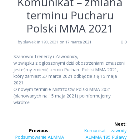
Komunikat – zmiana
terminu Pucharu
Polski MMA 2021
by
slawek
in
193
,
2021
on 17 marca 2021
0
Szanowni Trenerzy i Zawodnicy,
w związku z ogłoszonymi dziś obostrzeniami zmuszeni
jesteśmy zmienić termin Pucharu Polski MMA 2021,
który zamiast 27 marca 2021 odbędzie się 15 maja
2021.
O nowym terminie Mistrzostw Polski MMA 2021
(planowanych na 15 maja 2021) poinformujemy
wkrótce.
Nawigacja
Next:
wpisu
Next
Previous:
Komunikat – zawody
Previous
post:
Podsumowanie ALMMA
ALMMA 195 Puławy