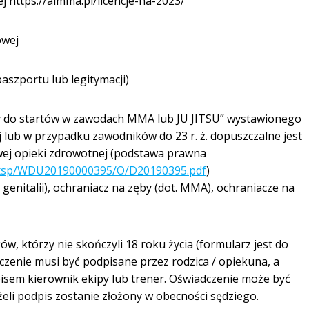
ej https://almma.pl/licencje-na-2023/
owej
szportu lub legitymacji)
y do startów w zawodach MMA lub JU JITSU” wystawionego
 lub w przypadku zawodników do 23 r. ż. dopuszczalne jest
ej opieki zdrowotnej (podstawa prawna
ad.xsp/WDU20190000395/O/D20190395.pdf
)
genitalii), ochraniacz na zęby (dot. MMA), ochraniacze na
w, którzy nie skończyli 18 roku życia (formularz jest do
czenie musi być podpisane przez rodzica / opiekuna, a
sem kierownik ekipy lub trener. Oświadczenie może być
żeli podpis zostanie złożony w obecności sędziego.