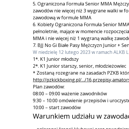
5. Ograniczona Formuła Senior MMA Mężczyz
zawodów nie więcej niż 3 wygrane walki w fo
zawodową w formule MMA
6. Kobiety Ograniczona Formuła Senior MMA
pełnoletnie, mające w momencie rozpoczęcia 
MMA i nie więcej niż 1 wygraną walkę zaw
7. BJJ No Gi Białe Pasy Mężczyzn Junior + Se
W niedzielę 12 lutego 2023 w ramach ALKB Lu
1*. K1 Junior młodszy
2*. K1 Junior starszy, senior, młodzieżowiec
* Zostaną rozegrane na zasadach PZKB które 
http://pzkickboxing.pl/…/16,przepisy,amator
Plan zawodów:
08:00 – 09:00 ważenie zawodników
9:30 – 10:00 omówienie przepisów i uroczyst
10:00 – start zawodów
Warunkiem udziału w zawodach