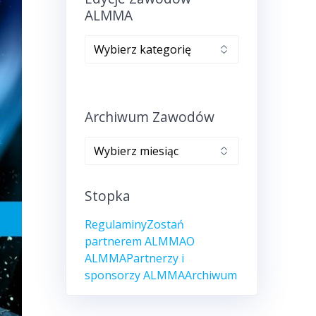
ALMMA
Edycje
zawodów
ALMMA
Archiwum Zawodów
Archiwum
zawodów
Stopka
Regulaminy
Zostań
partnerem ALMMA
O
ALMMA
Partnerzy i
sponsorzy ALMMA
Archiwum