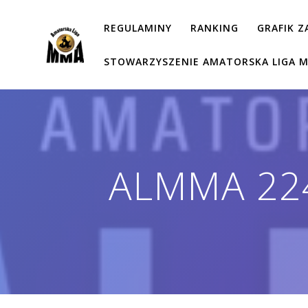
Przejdź
do
REGULAMINY
RANKING
GRAFIK 
treści
STOWARZYSZENIE AMATORSKA LIGA 
ALMMA 224 