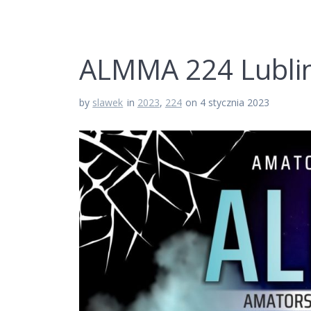
ALMMA 224 Lublin
by
slawek
in
2023
,
224
on 4 stycznia 2023