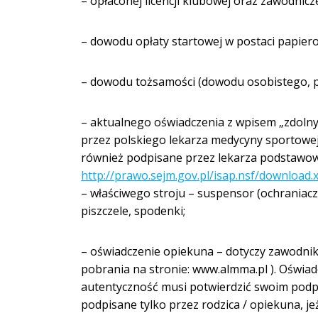
– opłaconej licencji klubowej oraz zawodnicz
– dowodu opłaty startowej w postaci papier
– dowodu tożsamości (dowodu osobistego, pa
– aktualnego oświadczenia z wpisem „zdoln
przez polskiego lekarza medycyny sportowej
również podpisane przez lekarza podstawow
http://prawo.sejm.gov.pl/isap.nsf/downlo
– właściwego stroju – suspensor (ochraniacz 
piszczele, spodenki;
– oświadczenie opiekuna – dotyczy zawodnikó
pobrania na stronie: www.almma.pl ). Oświad
autentyczność musi potwierdzić swoim podpi
podpisane tylko przez rodzica / opiekuna, je