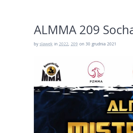
ALMMA 209 Soch
by
slawek
in
2022
,
209
on 30 grudnia 2021