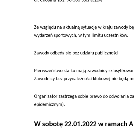
ul. Chopina 101, 96-500 Sochaczew
Ze względu na aktualną sytuację w kraju zawody b
wydarzeń sportowych, w tym limitu uczestników.
Zawody odbędą się bez udziału publiczności.
Pierwszeństwo startu mają zawodnicy sklasyfikowan
Zawodnicy bez przynależności klubowej nie będą m
Organizator zastrzega sobie prawo do odwołania z
epidemicznym).
W sobotę
22
.
01
.202
2
w ramach
A