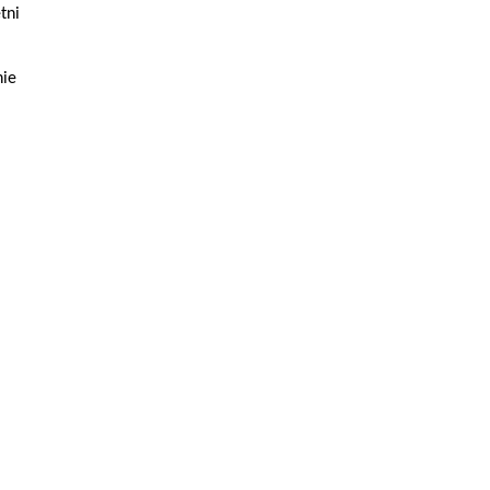
tni
nie