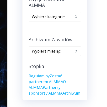
ALMMA
Edycje
zawodów
ALMMA
Archiwum Zawodów
Archiwum
zawodów
Stopka
Regulaminy
Zostań
partnerem ALMMA
O
ALMMA
Partnerzy i
sponsorzy ALMMA
Archiwum