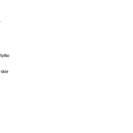
w
tylko
rskie