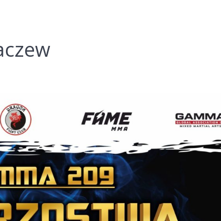
aczew