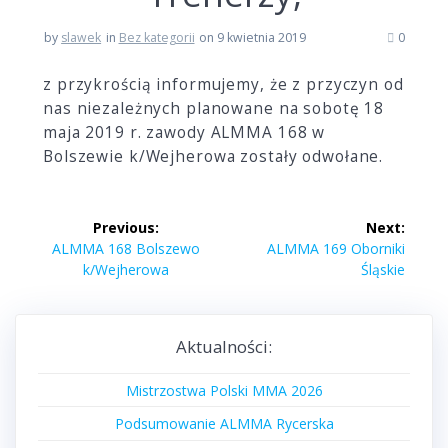
by
slawek
in
Bez kategorii
on 9 kwietnia 2019
0
z przykrością informujemy, że z przyczyn od
nas niezależnych planowane na sobotę 18
maja 2019 r. zawody ALMMA 168 w
Bolszewie k/Wejherowa zostały odwołane.
Nawigacja
Previous:
Next:
wpisu
Previous
Next
ALMMA 168 Bolszewo
ALMMA 169 Oborniki
post:
post:
k/Wejherowa
Śląskie
Aktualności:
Mistrzostwa Polski MMA 2026
Podsumowanie ALMMA Rycerska