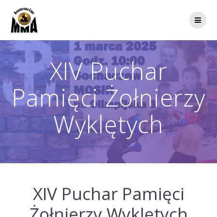
Przejdź
do
treści
XIV Puchar
Pamięci Żołnierzy
Wyklętych
XIV Puchar Pamięci
Żołnierzy Wyklętych