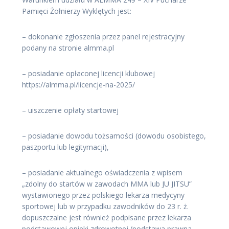
Pamięci Żołnierzy Wyklętych jest:
– dokonanie zgłoszenia przez panel rejestracyjny
podany na stronie almma.pl
– posiadanie opłaconej licencji klubowej
https://almma.pl/licencje-na-2025/
– uiszczenie opłaty startowej
– posiadanie dowodu tożsamości (dowodu osobistego,
paszportu lub legitymacji),
– posiadanie aktualnego oświadczenia z wpisem
„zdolny do startów w zawodach MMA lub JU JITSU”
wystawionego przez polskiego lekarza medycyny
sportowej lub w przypadku zawodników do 23 r. ż.
dopuszczalne jest również podpisane przez lekarza
podstawowej opieki zdrowotnej (podstawa prawna