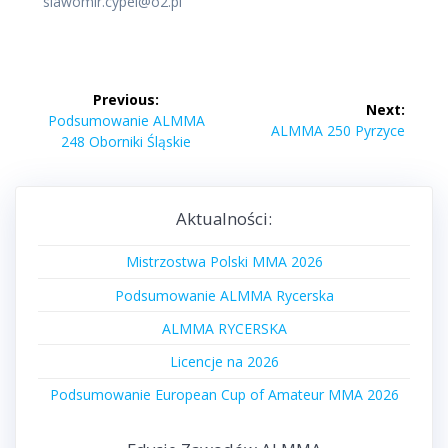
slawomir.cypel@o2.pl
Nawigacja
Previous:
Next:
wpisu
Previous
Podsumowanie ALMMA
Next
ALMMA 250 Pyrzyce
post:
248 Oborniki Śląskie
post:
Aktualności:
Mistrzostwa Polski MMA 2026
Podsumowanie ALMMA Rycerska
ALMMA RYCERSKA
Licencje na 2026
Podsumowanie European Cup of Amateur MMA 2026