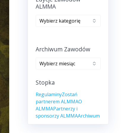
ALMMA
Edycje
zawodów
ALMMA
Archiwum Zawodów
Archiwum
zawodów
Stopka
Regulaminy
Zostań
partnerem ALMMA
O
ALMMA
Partnerzy i
sponsorzy ALMMA
Archiwum