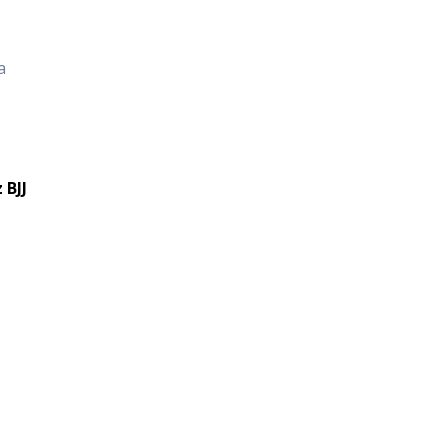
a
z
BJJ