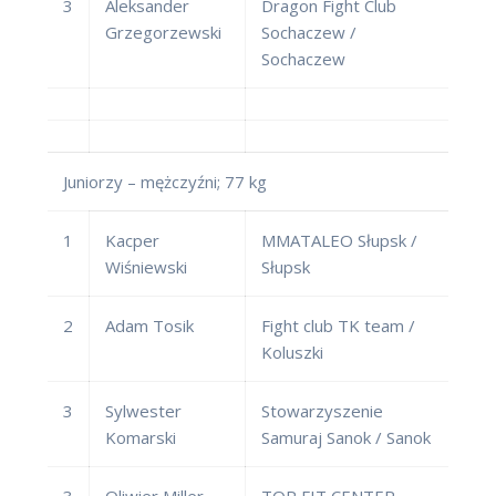
3
Aleksander
Dragon Fight Club
Grzegorzewski
Sochaczew /
Sochaczew
Juniorzy – mężczyźni; 77 kg
1
Kacper
MMATALEO Słupsk /
Wiśniewski
Słupsk
2
Adam Tosik
Fight club TK team /
Koluszki
3
Sylwester
Stowarzyszenie
Komarski
Samuraj Sanok / Sanok
3
Oliwier Miller
TOP FIT CENTER