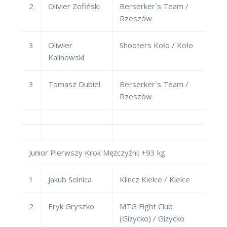
2
Olivier Zofiński
Berserker`s Team /
Rzeszów
3
Oliwier
Shooters Koło / Koło
Kalinowski
3
Tomasz Dubiel
Berserker`s Team /
Rzeszów
Junior Pierwszy Krok Mężczyźni; +93 kg
1
Jakub Solnica
Klincz Kielce / Kielce
2
Eryk Gryszko
MTG Fight Club
(Giżycko) / Giżycko