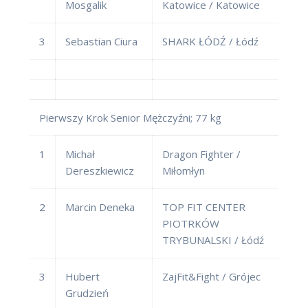
Mosgalik
Katowice / Katowice
3
Sebastian Ciura
SHARK ŁÓDŹ / Łódź
Pierwszy Krok Senior Mężczyźni; 77 kg
1
Michał
Dragon Fighter /
Dereszkiewicz
Miłomłyn
2
Marcin Deneka
TOP FIT CENTER
PIOTRKÓW
TRYBUNALSKI / Łódź
3
Hubert
ZajFit&Fight / Grójec
Grudzień