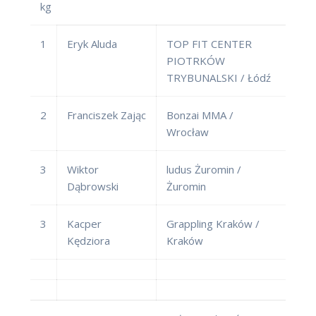
kg
1
Eryk Aluda
TOP FIT CENTER
PIOTRKÓW
TRYBUNALSKI / Łódź
2
Franciszek Zając
Bonzai MMA /
Wrocław
3
Wiktor
ludus Żuromin /
Dąbrowski
Żuromin
3
Kacper
Grappling Kraków /
Kędziora
Kraków