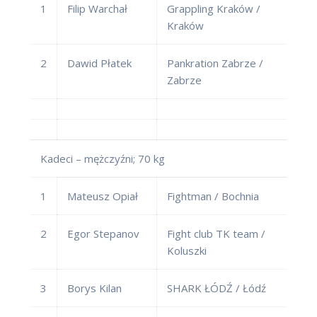
1
Filip Warchał
Grappling Kraków /
Kraków
2
Dawid Płatek
Pankration Zabrze /
Zabrze
Kadeci – mężczyźni; 70 kg
1
Mateusz Opiał
Fightman / Bochnia
2
Egor Stepanov
Fight club TK team /
Koluszki
3
Borys Kilan
SHARK ŁÓDŹ / Łódź