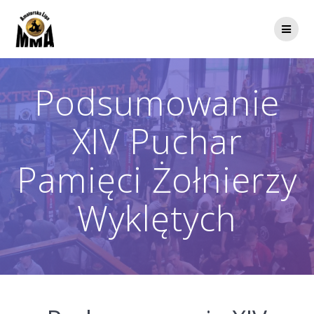
Przejdź
do
treści
Podsumowanie
XIV Puchar
Pamięci Żołnierzy
Wyklętych