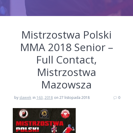
Mistrzostwa Polski
MMA 2018 Senior –
Full Contact,
Mistrzostwa
Mazowsza
by
slawek
in
163
,
2018
on 27 listopada 2018
0