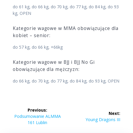
do 61 kg, do 66 kg, do 70 kg, do 77 kg, do 84 kg, do 93
kg, OPEN
Kategorie wagowe w MMA obowiązujące dla
kobiet – senior:
do 57 kg, do 66 kg, +66kg
Kategorie wagowe w BJJ i BJJ No Gi
obowiązujące dla mężczyzn:
do 66 kg, do 70 kg, do 77 kg, do 84 kg, do 93 kg, OPEN
Nawigacja
Previous:
Next:
wpisu
Previous
Podsumowanie ALMMA
Next
Young Dragons III
post:
161 Lublin
post: