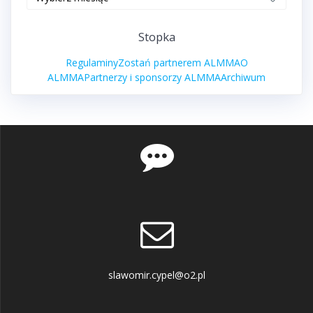
zawodów
Stopka
Regulaminy
Zostań partnerem ALMMA
O
ALMMA
Partnerzy i sponsorzy ALMMA
Archiwum
slawomir.cypel@o2.pl