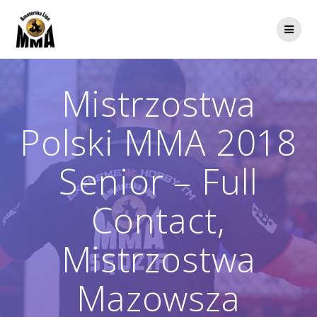
Przejdź
do
treści
Mistrzostwa
Polski MMA 2018
Senior – Full
Contact,
Mistrzostwa
Mazowsza